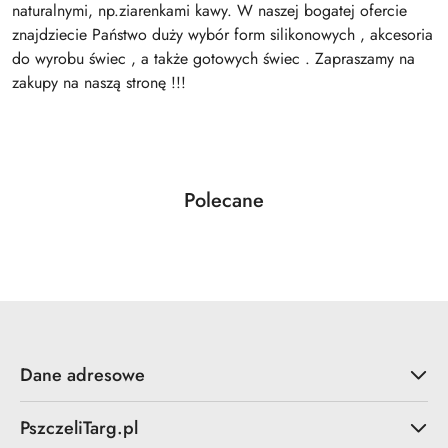
naturalnymi, np.ziarenkami kawy. W naszej bogatej ofercie
znajdziecie Państwo duży wybór form silikonowych , akcesoria
do wyrobu świec , a także gotowych świec . Zapraszamy na
zakupy na naszą stronę !!!
Produkty
Polecane
Pomiń karuzelę produktów
o
statusie:
Dane adresowe
PszczeliTarg.pl