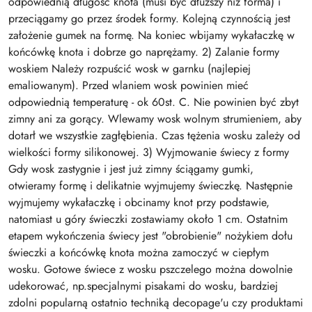
odpowiednią długość knota (musi być dłuższy niż forma) i
przeciągamy go przez środek formy. Kolejną czynnością jest
założenie gumek na formę. Na koniec wbijamy wykałaczkę w
końcówkę knota i dobrze go naprężamy. 2) Zalanie formy
woskiem Należy rozpuścić wosk w garnku (najlepiej
emaliowanym). Przed wlaniem wosk powinien mieć
odpowiednią temperaturę - ok 60st. C. Nie powinien być zbyt
zimny ani za gorący. Wlewamy wosk wolnym strumieniem, aby
dotarł we wszystkie zagłębienia. Czas tężenia wosku zależy od
wielkości formy silikonowej. 3) Wyjmowanie świecy z formy
Gdy wosk zastygnie i jest już zimny ściągamy gumki,
otwieramy formę i delikatnie wyjmujemy świeczkę. Następnie
wyjmujemy wykałaczkę i obcinamy knot przy podstawie,
natomiast u góry świeczki zostawiamy około 1 cm. Ostatnim
etapem wykończenia świecy jest "obrobienie" nożykiem dołu
świeczki a końcówkę knota można zamoczyć w ciepłym
wosku. Gotowe świece z wosku pszczelego można dowolnie
udekorować, np.specjalnymi pisakami do wosku, bardziej
zdolni popularną ostatnio techniką decopage'u czy produktami