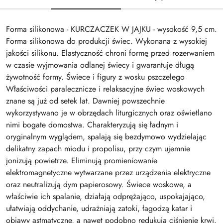
Forma silikonowa - KURCZACZEK W JAJKU - wysokość 9,5 cm.
Forma silikonowa do produkcji świec. Wykonana z wysokiej
jakości silikonu. Elastyczność chroni formę przed rozerwaniem
w czasie wyjmowania odlanej świecy i gwarantuje długą
żywotność formy. Świece i figury z wosku pszczelego
Właściwości paralecznicze i relaksacyjne świec woskowych
znane są już od setek lat. Dawniej powszechnie
wykorzystywano je w obrzędach liturgicznych oraz oświetlano
nimi bogate domostwa. Charakteryzują się ładnym i
oryginalnym wyglądem, spalają się bezdymowo wydzielając
delikatny zapach miodu i propolisu, przy czym ujemnie
jonizują powietrze. Eliminują promieniowanie
elektromagnetyczne wytwarzane przez urządzenia elektryczne
oraz neutralizują dym papierosowy. Świece woskowe, a
właściwie ich spalanie, działają odprężająco, uspokajająco,
ułatwiają oddychanie, udrażniają zatoki, łagodzą katar i
objawy astmatyczne, a nawet podobno redukują ciśnienie krwi.