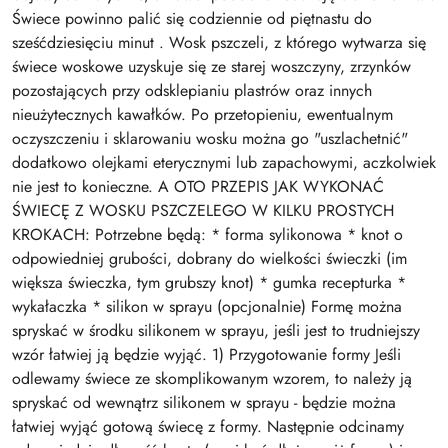
Świece powinno palić się codziennie od piętnastu do
sześćdziesięciu minut . Wosk pszczeli, z którego wytwarza się
świece woskowe uzyskuje się ze starej woszczyny, zrzynków
pozostających przy odsklepianiu plastrów oraz innych
nieużytecznych kawałków. Po przetopieniu, ewentualnym
oczyszczeniu i sklarowaniu wosku można go "uszlachetnić"
dodatkowo olejkami eterycznymi lub zapachowymi, aczkolwiek
nie jest to konieczne. A OTO PRZEPIS JAK WYKONAĆ
ŚWIECĘ Z WOSKU PSZCZELEGO W KILKU PROSTYCH
KROKACH: Potrzebne będą: * forma sylikonowa * knot o
odpowiedniej grubości, dobrany do wielkości świeczki (im
większa świeczka, tym grubszy knot) * gumka recepturka *
wykałaczka * silikon w sprayu (opcjonalnie) Formę można
spryskać w środku silikonem w sprayu, jeśli jest to trudniejszy
wzór łatwiej ją będzie wyjąć. 1) Przygotowanie formy Jeśli
odlewamy świece ze skomplikowanym wzorem, to należy ją
spryskać od wewnątrz silikonem w sprayu - będzie można
łatwiej wyjąć gotową świecę z formy. Następnie odcinamy