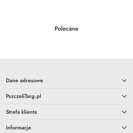
Produkty
Polecane
Pomiń karuzelę produktów
o
statusie:
Dane adresowe
PszczeliTarg.pl
Strefa klienta
Informacje