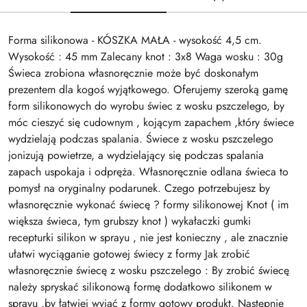
Forma silikonowa - KÓSZKA MAŁA - wysokość 4,5 cm.
Wysokość : 45 mm Zalecany knot : 3x8 Waga wosku : 30g
Świeca zrobiona własnoręcznie może być doskonałym
prezentem dla kogoś wyjątkowego. Oferujemy szeroką gamę
form silikonowych do wyrobu świec z wosku pszczelego, by
móc cieszyć się cudownym , kojącym zapachem ,który świece
wydzielają podczas spalania. Świece z wosku pszczelego
jonizują powietrze, a wydzielający się podczas spalania
zapach uspokaja i odpręża. Własnoręcznie odlana świeca to
pomysł na oryginalny podarunek. Czego potrzebujesz by
własnoręcznie wykonać świecę ? formy silikonowej Knot ( im
większa świeca, tym grubszy knot ) wykałaczki gumki
recepturki silikon w sprayu , nie jest konieczny , ale znacznie
ułatwi wyciąganie gotowej świecy z formy Jak zrobić
własnoręcznie świecę z wosku pszczelego : By zrobić świecę
należy spryskać silikonową formę dodatkowo silikonem w
sprayu ,by łatwiej wyjąć z formy gotowy produkt. Następnie