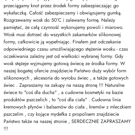
przeciągamy knot przez środek formy zabezpieczając go
wykałaczką. Całość zabezpieczamy i obwiązujemy gumką.
Rozgrzewamy wosk do 50°C i zalewamy formę. Należy
pamiętać, że całą czynność wykonujemy powoli i miarowo.
Wosk musi dotrzeć do wszystkich zakamarków silikonowej
formy, całkowicie ją wypełniając. Finałem jest odczekanie
odpowiedniego czasu umożliwiającego stężenie wosku - czas
oczekiwania zależny jest od wielkości wybranej formy. Gdy
wosk stężeje wyjmujemy gotową świecę ze środka formy. W
naszej bogatej ofercie znajdziecie Państwo duży wybór form
silikonowych , akcesoria do wyrobu świec , a także gotowych
świec . Zapraszamy na zakupy na naszą stronę !!! Naturalne
świece to "coś dla ducha" , a cudowne kosmetyki na bazie
produktów pszczelich , to "coś dla ciała" . Cudowna linia
kremowych płynów i balsamów do ciała , kremów z mleczkiem
pszczelim , czy kojące mydełka z propolisem znajdziecie
Państwo także na naszej stronie , SERDECZNIE ZAPRASZAMY
!!!