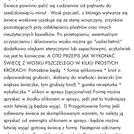
Świece powinno palić się codziennie od piętnastu do
sześćdziesięciu minut . Wosk pszczeli, z którego wytwarza się
świece woskowe uzyskuje się ze starej woszczyny, zrzynków
pozostających przy odsklepianiu plastrów oraz innych
nieużytecznych kawałków. Po przetopieniu, ewentualnym
oczyszczeniu i sklarowaniu wosku można go "uszlachetnić"
dodatkowo olejkami eterycznymi lub zapachowymi, aczkolwiek
nie jest to konieczne. A OTO PRZEPIS JAK WYKONAĆ
ŚWIECĘ Z WOSKU PSZCZELEGO W KILKU PROSTYCH
KROKACH: Potrzebne będą: * forma sylikonowa * knot o
odpowiedniej grubości, dobrany do wielkości świeczki (im
większa świeczka, tym grubszy knot) * gumka recepturka *
wykałaczka * silikon w sprayu (opcjonalnie) Formę można
spryskać w środku silikonem w sprayu, jeśli jest to trudniejszy
wzór łatwiej ją będzie wyjąć. 1) Przygotowanie formy Jeśli
odlewamy świece ze skomplikowanym wzorem, to należy ją
spryskać od wewnątrz silikonem w sprayu - będzie można
łatwiej wyjąć gotową świecę z formy. Następnie odcinamy