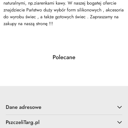
naturalnymi, np.ziarenkami kawy. W naszej bogatej ofercie
znajdziecie Państwo duży wybór form silikonowych , akcesoria
do wyrobu świec , a także gotowych świec . Zapraszamy na
zakupy na naszą stronę !!!
Produkty
Polecane
Pomiń karuzelę produktów
o
statusie:
Dane adresowe
PszczeliTarg.pl