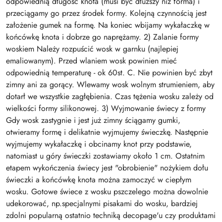
odpowiednią długość knota (musi być dłuższy niż forma) i
przeciągamy go przez środek formy. Kolejną czynnością jest
założenie gumek na formę. Na koniec wbijamy wykałaczkę w
końcówkę knota i dobrze go naprężamy. 2) Zalanie formy
woskiem Należy rozpuścić wosk w garnku (najlepiej
emaliowanym). Przed wlaniem wosk powinien mieć
odpowiednią temperaturę - ok 60st. C. Nie powinien być zbyt
zimny ani za gorący. Wlewamy wosk wolnym strumieniem, aby
dotarł we wszystkie zagłębienia. Czas tężenia wosku zależy od
wielkości formy silikonowej. 3) Wyjmowanie świecy z formy
Gdy wosk zastygnie i jest już zimny ściągamy gumki,
otwieramy formę i delikatnie wyjmujemy świeczkę. Następnie
wyjmujemy wykałaczkę i obcinamy knot przy podstawie,
natomiast u góry świeczki zostawiamy około 1 cm. Ostatnim
etapem wykończenia świecy jest "obrobienie" nożykiem dołu
świeczki a końcówkę knota można zamoczyć w ciepłym
wosku. Gotowe świece z wosku pszczelego można dowolnie
udekorować, np.specjalnymi pisakami do wosku, bardziej
zdolni popularną ostatnio techniką decopage'u czy produktami