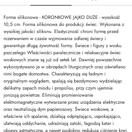
Forma silikonowa - KORONKOWE JAJKO DUŻE - wysokość
10,5 cm. Forma silikonowa do produkcji świec. Wykonana z
wysokiej jakości silikonu. Elastyczność chroni formę przed
rozerwaniem w czasie wyjmowania odlanej świecy i
gwarantuje długą żywotność formy. Świece i figury z wosku
pszczelego Właściwości paralecznicze i relaksacyjne świec
woskowych znane są już od setek lat. Dawniej powszechnie
wykorzystywano je w obrzędach liturgicznych oraz oświetlano
nimi bogate domostwa. Charakteryzują się ładnym i
oryginalnym wyglądem, spalają się bezdymowo wydzielając
delikatny zapach miodu i propolisu, przy czym ujemnie
jonizują powietrze. Eliminują promieniowanie
elektromagnetyczne wytwarzane przez urządzenia elektryczne
oraz neutralizują dym papierosowy. Świece woskowe, a
właściwie ich spalanie, działają odprężająco, uspokajająco,
ułatwiają oddychanie, udrażniają zatoki, łagodzą katar i
objawy astmatyczne, a nawet podobno redukują ciśnienie krwi.