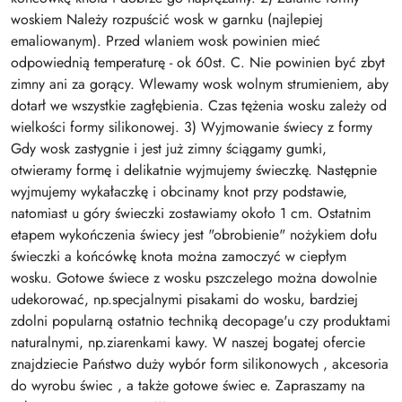
woskiem Należy rozpuścić wosk w garnku (najlepiej
emaliowanym). Przed wlaniem wosk powinien mieć
odpowiednią temperaturę - ok 60st. C. Nie powinien być zbyt
zimny ani za gorący. Wlewamy wosk wolnym strumieniem, aby
dotarł we wszystkie zagłębienia. Czas tężenia wosku zależy od
wielkości formy silikonowej. 3) Wyjmowanie świecy z formy
Gdy wosk zastygnie i jest już zimny ściągamy gumki,
otwieramy formę i delikatnie wyjmujemy świeczkę. Następnie
wyjmujemy wykałaczkę i obcinamy knot przy podstawie,
natomiast u góry świeczki zostawiamy około 1 cm. Ostatnim
etapem wykończenia świecy jest "obrobienie" nożykiem dołu
świeczki a końcówkę knota można zamoczyć w ciepłym
wosku. Gotowe świece z wosku pszczelego można dowolnie
udekorować, np.specjalnymi pisakami do wosku, bardziej
zdolni popularną ostatnio techniką decopage'u czy produktami
naturalnymi, np.ziarenkami kawy. W naszej bogatej ofercie
znajdziecie Państwo duży wybór form silikonowych , akcesoria
do wyrobu świec , a także gotowe świec e. Zapraszamy na