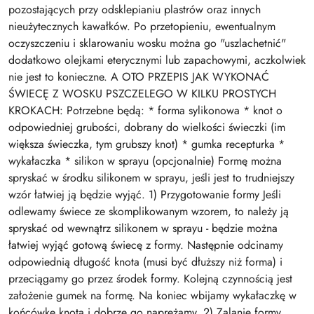
pozostających przy odsklepianiu plastrów oraz innych
nieużytecznych kawałków. Po przetopieniu, ewentualnym
oczyszczeniu i sklarowaniu wosku można go "uszlachetnić"
dodatkowo olejkami eterycznymi lub zapachowymi, aczkolwiek
nie jest to konieczne. A OTO PRZEPIS JAK WYKONAĆ
ŚWIECĘ Z WOSKU PSZCZELEGO W KILKU PROSTYCH
KROKACH: Potrzebne będą: * forma sylikonowa * knot o
odpowiedniej grubości, dobrany do wielkości świeczki (im
większa świeczka, tym grubszy knot) * gumka recepturka *
wykałaczka * silikon w sprayu (opcjonalnie) Formę można
spryskać w środku silikonem w sprayu, jeśli jest to trudniejszy
wzór łatwiej ją będzie wyjąć. 1) Przygotowanie formy Jeśli
odlewamy świece ze skomplikowanym wzorem, to należy ją
spryskać od wewnątrz silikonem w sprayu - będzie można
łatwiej wyjąć gotową świecę z formy. Następnie odcinamy
odpowiednią długość knota (musi być dłuższy niż forma) i
przeciągamy go przez środek formy. Kolejną czynnością jest
założenie gumek na formę. Na koniec wbijamy wykałaczkę w
końcówkę knota i dobrze go naprężamy. 2) Zalanie formy