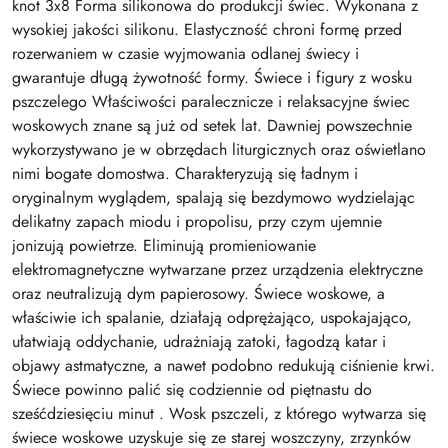
knot 3x8 Forma silikonowa do produkcji świec. Wykonana z
wysokiej jakości silikonu. Elastyczność chroni formę przed
rozerwaniem w czasie wyjmowania odlanej świecy i
gwarantuje długą żywotność formy. Świece i figury z wosku
pszczelego Właściwości paralecznicze i relaksacyjne świec
woskowych znane są już od setek lat. Dawniej powszechnie
wykorzystywano je w obrzędach liturgicznych oraz oświetlano
nimi bogate domostwa. Charakteryzują się ładnym i
oryginalnym wyglądem, spalają się bezdymowo wydzielając
delikatny zapach miodu i propolisu, przy czym ujemnie
jonizują powietrze. Eliminują promieniowanie
elektromagnetyczne wytwarzane przez urządzenia elektryczne
oraz neutralizują dym papierosowy. Świece woskowe, a
właściwie ich spalanie, działają odprężająco, uspokajająco,
ułatwiają oddychanie, udrażniają zatoki, łagodzą katar i
objawy astmatyczne, a nawet podobno redukują ciśnienie krwi.
Świece powinno palić się codziennie od piętnastu do
sześćdziesięciu minut . Wosk pszczeli, z którego wytwarza się
świece woskowe uzyskuje się ze starej woszczyny, zrzynków