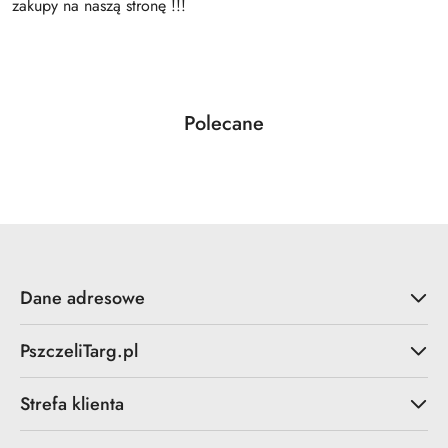
zakupy na naszą stronę !!!
Produkty
Polecane
Pomiń karuzelę produktów
o
statusie:
Dane adresowe
PszczeliTarg.pl
Strefa klienta