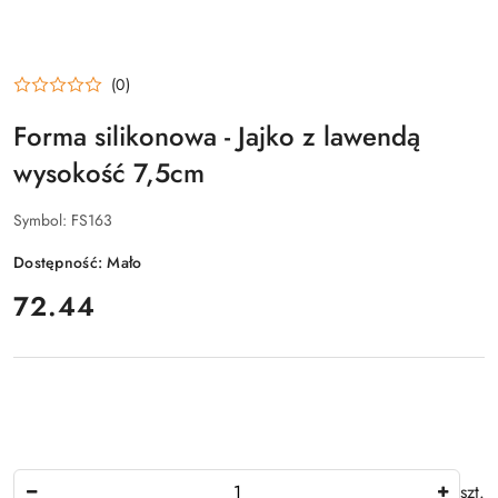
(0)
Forma silikonowa - Jajko z lawendą
wysokość 7,5cm
Symbol:
FS163
Dostępność:
Mało
cena:
72.44
Ilość
szt.