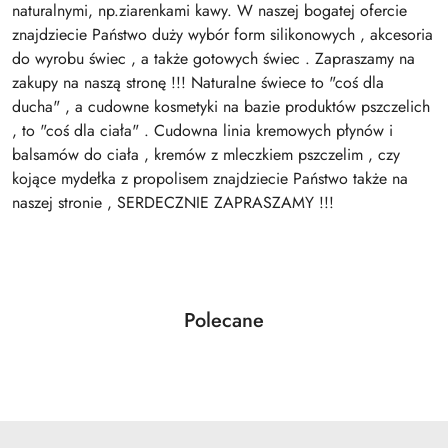
naturalnymi, np.ziarenkami kawy. W naszej bogatej ofercie
znajdziecie Państwo duży wybór form silikonowych , akcesoria
do wyrobu świec , a także gotowych świec . Zapraszamy na
zakupy na naszą stronę !!! Naturalne świece to "coś dla
ducha" , a cudowne kosmetyki na bazie produktów pszczelich
, to "coś dla ciała" . Cudowna linia kremowych płynów i
balsamów do ciała , kremów z mleczkiem pszczelim , czy
kojące mydełka z propolisem znajdziecie Państwo także na
naszej stronie , SERDECZNIE ZAPRASZAMY !!!
Produkty
Polecane
Pomiń karuzelę produktów
o
statusie: