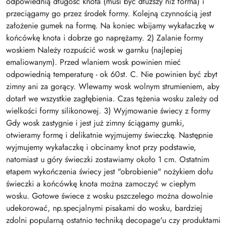
odpowiednią długość knota (musi być dłuższy niż forma) i
przeciągamy go przez środek formy. Kolejną czynnością jest
założenie gumek na formę. Na koniec wbijamy wykałaczkę w
końcówkę knota i dobrze go naprężamy. 2) Zalanie formy
woskiem Należy rozpuścić wosk w garnku (najlepiej
emaliowanym). Przed wlaniem wosk powinien mieć
odpowiednią temperaturę - ok 60st. C. Nie powinien być zbyt
zimny ani za gorący. Wlewamy wosk wolnym strumieniem, aby
dotarł we wszystkie zagłębienia. Czas tężenia wosku zależy od
wielkości formy silikonowej. 3) Wyjmowanie świecy z formy
Gdy wosk zastygnie i jest już zimny ściągamy gumki,
otwieramy formę i delikatnie wyjmujemy świeczkę. Następnie
wyjmujemy wykałaczkę i obcinamy knot przy podstawie,
natomiast u góry świeczki zostawiamy około 1 cm. Ostatnim
etapem wykończenia świecy jest "obrobienie" nożykiem dołu
świeczki a końcówkę knota można zamoczyć w ciepłym
wosku. Gotowe świece z wosku pszczelego można dowolnie
udekorować, np.specjalnymi pisakami do wosku, bardziej
zdolni popularną ostatnio techniką decopage'u czy produktami