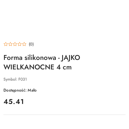
(0)
Forma silikonowa - JAJKO
WIELKANOCNE 4 cm
Symbol:
F031
Dostępność:
Mało
cena:
45.41