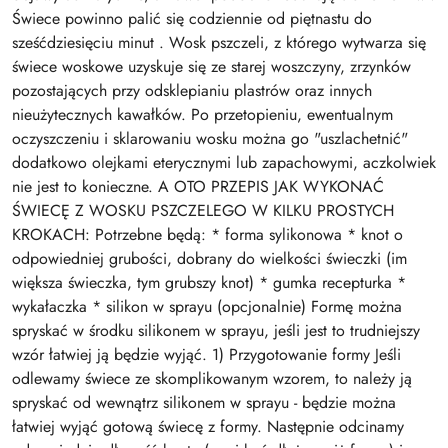
Świece powinno palić się codziennie od piętnastu do
sześćdziesięciu minut . Wosk pszczeli, z którego wytwarza się
świece woskowe uzyskuje się ze starej woszczyny, zrzynków
pozostających przy odsklepianiu plastrów oraz innych
nieużytecznych kawałków. Po przetopieniu, ewentualnym
oczyszczeniu i sklarowaniu wosku można go "uszlachetnić"
dodatkowo olejkami eterycznymi lub zapachowymi, aczkolwiek
nie jest to konieczne. A OTO PRZEPIS JAK WYKONAĆ
ŚWIECĘ Z WOSKU PSZCZELEGO W KILKU PROSTYCH
KROKACH: Potrzebne będą: * forma sylikonowa * knot o
odpowiedniej grubości, dobrany do wielkości świeczki (im
większa świeczka, tym grubszy knot) * gumka recepturka *
wykałaczka * silikon w sprayu (opcjonalnie) Formę można
spryskać w środku silikonem w sprayu, jeśli jest to trudniejszy
wzór łatwiej ją będzie wyjąć. 1) Przygotowanie formy Jeśli
odlewamy świece ze skomplikowanym wzorem, to należy ją
spryskać od wewnątrz silikonem w sprayu - będzie można
łatwiej wyjąć gotową świecę z formy. Następnie odcinamy