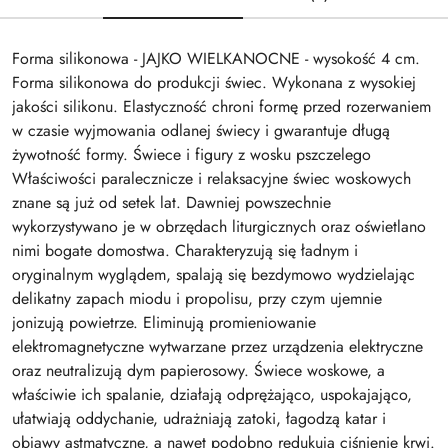
Forma silikonowa - JAJKO WIELKANOCNE - wysokość 4 cm.
Forma silikonowa do produkcji świec. Wykonana z wysokiej
jakości silikonu. Elastyczność chroni formę przed rozerwaniem
w czasie wyjmowania odlanej świecy i gwarantuje długą
żywotność formy. Świece i figury z wosku pszczelego
Właściwości paralecznicze i relaksacyjne świec woskowych
znane są już od setek lat. Dawniej powszechnie
wykorzystywano je w obrzędach liturgicznych oraz oświetlano
nimi bogate domostwa. Charakteryzują się ładnym i
oryginalnym wyglądem, spalają się bezdymowo wydzielając
delikatny zapach miodu i propolisu, przy czym ujemnie
jonizują powietrze. Eliminują promieniowanie
elektromagnetyczne wytwarzane przez urządzenia elektryczne
oraz neutralizują dym papierosowy. Świece woskowe, a
właściwie ich spalanie, działają odprężająco, uspokajająco,
ułatwiają oddychanie, udrażniają zatoki, łagodzą katar i
objawy astmatyczne, a nawet podobno redukują ciśnienie krwi.