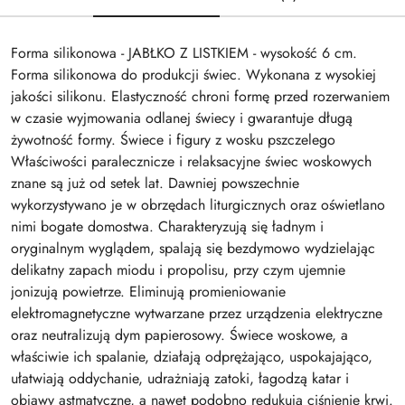
Forma silikonowa - JABŁKO Z LISTKIEM - wysokość 6 cm.
Forma silikonowa do produkcji świec. Wykonana z wysokiej
jakości silikonu. Elastyczność chroni formę przed rozerwaniem
w czasie wyjmowania odlanej świecy i gwarantuje długą
żywotność formy. Świece i figury z wosku pszczelego
Właściwości paralecznicze i relaksacyjne świec woskowych
znane są już od setek lat. Dawniej powszechnie
wykorzystywano je w obrzędach liturgicznych oraz oświetlano
nimi bogate domostwa. Charakteryzują się ładnym i
oryginalnym wyglądem, spalają się bezdymowo wydzielając
delikatny zapach miodu i propolisu, przy czym ujemnie
jonizują powietrze. Eliminują promieniowanie
elektromagnetyczne wytwarzane przez urządzenia elektryczne
oraz neutralizują dym papierosowy. Świece woskowe, a
właściwie ich spalanie, działają odprężająco, uspokajająco,
ułatwiają oddychanie, udrażniają zatoki, łagodzą katar i
objawy astmatyczne, a nawet podobno redukują ciśnienie krwi.