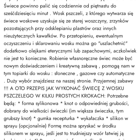
Świece powinno palić się codziennie od piętnastu do
sześćdziesięciu minut . Wosk pszczeli, z którego wytwarza się
świece woskowe uzyskuje się ze starej woszczyny, zrzynków
pozostających przy odsklepianiu plastrów oraz innych
nieużytecznych kawałków. Po przetopieniu, ewentualnym
oczyszczeniu i sklarowaniu wosku można go "uszlachetnić"
dodatkowo olejkami eterycznymi lub zapachowymi, aczkolwiek
nie jest to konieczne. Robienie własnoręczne świec może być
nowym doświadczeniem i kreatywną zabawą , pomogą nam w
tym topiarki do wosku : słoneczne , gazowe czy automatyczne
. Duży wybór znajdziesz na naszej stronie. Przyjemnej zabawy
!!! A OTO PRZEPIS JAK WYKONAĆ ŚWIECĘ Z WOSKU
PSZCZELEGO W KILKU PROSTYCH KROKACH: Potrzebne
będą: * forma sylikonowa * knot o odpowiedniej grubości,
dobrany do wielkości świeczki (im większa świeczka, tym
grubszy knot) * gumka recepturka * wykałaczka * silikon w
sprayu (opcjonalnie) Formę można spryskać w środku
silikonem w sprayu, jeśli jest to trudniejszy wzór łatwiej ją