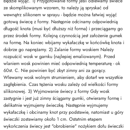
będzie wyjąć. 1) Przygotowanie formy Jeśli odlewamy świece
ze skomplikowanym wzorem, to należy ją spryskać od
wewnątrz silikonem w sprayu - będzie można łatwiej wyjąć
gotową świecę z formy. Następnie odcinamy odpowiednią
długość knota (musi być dłuższy niż forma) i przeciągamy go
przez środek formy. Kolejną czynnością jest założenie gumek
na formę. Na koniec wbijamy wykałaczkę w końcówkę knota i
dobrze go naprężamy. 2) Zalanie formy woskiem Należy
rozpuścić wosk w garnku (najlepiej emaliowanym). Przed
wlaniem wosk powinien mieć odpowiednią temperaturę - ok
60st. C. Nie powinien być zbyt zimny ani za gorący.
Wlewamy wosk wolnym strumieniem, aby dotarł we wszystkie
zagłębienia. Czas tężenia wosku zależy od wielkości formy
silikonowej. 3) Wyjmowanie świecy z formy Gdy wosk
zastygnie i jest już zimny ściągamy gumki, otwieramy formę i
delikatnie wyjmujemy świeczkę. Następnie wyjmujemy
wykałaczkę i obcinamy knot przy podstawie, natomiast u góry
świeczki zostawiamy około 1 cm. Ostatnim etapem
wykończenia świecy jest "obrobienie" nożykiem dołu świeczki