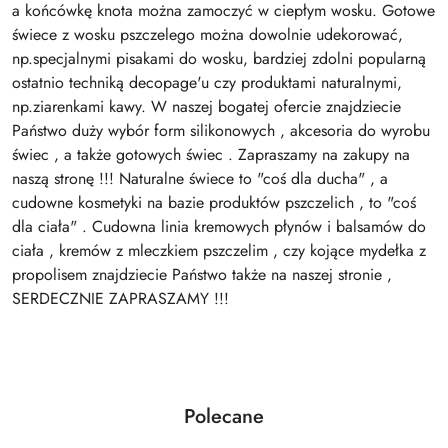
a końcówkę knota można zamoczyć w ciepłym wosku. Gotowe
świece z wosku pszczelego można dowolnie udekorować,
np.specjalnymi pisakami do wosku, bardziej zdolni popularną
ostatnio techniką decopage'u czy produktami naturalnymi,
np.ziarenkami kawy. W naszej bogatej ofercie znajdziecie
Państwo duży wybór form silikonowych , akcesoria do wyrobu
świec , a także gotowych świec . Zapraszamy na zakupy na
naszą stronę !!! Naturalne świece to "coś dla ducha" , a
cudowne kosmetyki na bazie produktów pszczelich , to "coś
dla ciała" . Cudowna linia kremowych płynów i balsamów do
ciała , kremów z mleczkiem pszczelim , czy kojące mydełka z
propolisem znajdziecie Państwo także na naszej stronie ,
SERDECZNIE ZAPRASZAMY !!!
Produkty
Polecane
Pomiń karuzelę produktów
o