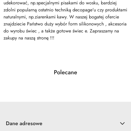
udekorować, np.specjalnymi pisakami do wosku, bardziej
zdolni popularną ostatnio techniką decopage'u czy produktami
naturalnymi, np.ziarenkami kawy. W naszej bogatej ofercie
znajdziecie Państwo duży wybór form silikonowych , akcesoria
do wyrobu świec , a także gotowe świec e. Zapraszamy na
zakupy na naszą stronę !!!
Produkty
Polecane
Pomiń karuzelę produktów
o
statusie:
Dane adresowe