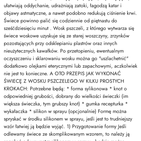
ułatwiają oddychanie, udrażniają zatoki, łagodzą katar i
objawy astmatyczne, a nawet podobno redukują ciśnienie krwi.
Świece powinno palić się codziennie od piętnastu do
sześćdziesięciu minut . Wosk pszczeli, z którego wytwarza się
świece woskowe uzyskuje się ze starej woszczyny, zrzynków
pozostających przy odsklepianiu plastrów oraz innych
nieużytecznych kawałków. Po przetopieniu, ewentualnym
oczyszczeniu i sklarowaniu wosku można go "uszlachetnić"
dodatkowo olejkami eterycznymi lub zapachowymi, aczkolwiek
nie jest to konieczne. A OTO PRZEPIS JAK WYKONAĆ
ŚWIECĘ Z WOSKU PSZCZELEGO W KILKU PROSTYCH
KROKACH: Potrzebne będą: * forma sylikonowa * knot o
odpowiedniej grubości, dobrany do wielkości świeczki (im
większa świeczka, tym grubszy knot) * gumka recepturka *
wykałaczka * silikon w sprayu (opcjonalnie) Formę można
spryskać w środku silikonem w sprayu, jeśli jest to trudniejszy
wzór łatwiej ją będzie wyjąć. 1) Przygotowanie formy Jeśli
odlewamy świece ze skomplikowanym wzorem, to należy ją