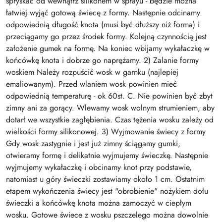
spryskać od wewnątrz silikonem w sprayu - będzie można
łatwiej wyjąć gotową świecę z formy. Następnie odcinamy
odpowiednią długość knota (musi być dłuższy niż forma) i
przeciągamy go przez środek formy. Kolejną czynnością jest
założenie gumek na formę. Na koniec wbijamy wykałaczkę w
końcówkę knota i dobrze go naprężamy. 2) Zalanie formy
woskiem Należy rozpuścić wosk w garnku (najlepiej
emaliowanym). Przed wlaniem wosk powinien mieć
odpowiednią temperaturę - ok 60st. C. Nie powinien być zbyt
zimny ani za gorący. Wlewamy wosk wolnym strumieniem, aby
dotarł we wszystkie zagłębienia. Czas tężenia wosku zależy od
wielkości formy silikonowej. 3) Wyjmowanie świecy z formy
Gdy wosk zastygnie i jest już zimny ściągamy gumki,
otwieramy formę i delikatnie wyjmujemy świeczkę. Następnie
wyjmujemy wykałaczkę i obcinamy knot przy podstawie,
natomiast u góry świeczki zostawiamy około 1 cm. Ostatnim
etapem wykończenia świecy jest "obrobienie" nożykiem dołu
świeczki a końcówkę knota można zamoczyć w ciepłym
wosku. Gotowe świece z wosku pszczelego można dowolnie