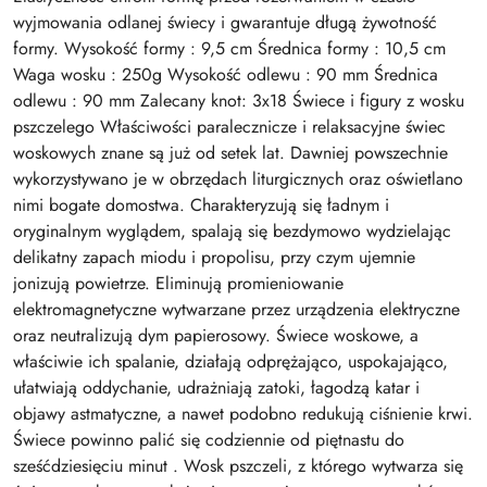
wyjmowania odlanej świecy i gwarantuje długą żywotność
formy. Wysokość formy : 9,5 cm Średnica formy : 10,5 cm
Waga wosku : 250g Wysokość odlewu : 90 mm Średnica
odlewu : 90 mm Zalecany knot: 3x18 Świece i figury z wosku
pszczelego Właściwości paralecznicze i relaksacyjne świec
woskowych znane są już od setek lat. Dawniej powszechnie
wykorzystywano je w obrzędach liturgicznych oraz oświetlano
nimi bogate domostwa. Charakteryzują się ładnym i
oryginalnym wyglądem, spalają się bezdymowo wydzielając
delikatny zapach miodu i propolisu, przy czym ujemnie
jonizują powietrze. Eliminują promieniowanie
elektromagnetyczne wytwarzane przez urządzenia elektryczne
oraz neutralizują dym papierosowy. Świece woskowe, a
właściwie ich spalanie, działają odprężająco, uspokajająco,
ułatwiają oddychanie, udrażniają zatoki, łagodzą katar i
objawy astmatyczne, a nawet podobno redukują ciśnienie krwi.
Świece powinno palić się codziennie od piętnastu do
sześćdziesięciu minut . Wosk pszczeli, z którego wytwarza się