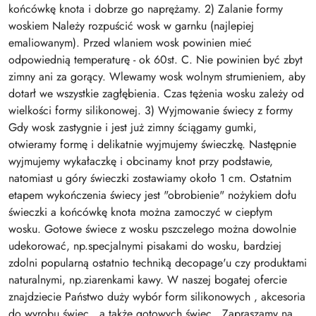
końcówkę knota i dobrze go naprężamy. 2) Zalanie formy
woskiem Należy rozpuścić wosk w garnku (najlepiej
emaliowanym). Przed wlaniem wosk powinien mieć
odpowiednią temperaturę - ok 60st. C. Nie powinien być zbyt
zimny ani za gorący. Wlewamy wosk wolnym strumieniem, aby
dotarł we wszystkie zagłębienia. Czas tężenia wosku zależy od
wielkości formy silikonowej. 3) Wyjmowanie świecy z formy
Gdy wosk zastygnie i jest już zimny ściągamy gumki,
otwieramy formę i delikatnie wyjmujemy świeczkę. Następnie
wyjmujemy wykałaczkę i obcinamy knot przy podstawie,
natomiast u góry świeczki zostawiamy około 1 cm. Ostatnim
etapem wykończenia świecy jest "obrobienie" nożykiem dołu
świeczki a końcówkę knota można zamoczyć w ciepłym
wosku. Gotowe świece z wosku pszczelego można dowolnie
udekorować, np.specjalnymi pisakami do wosku, bardziej
zdolni popularną ostatnio techniką decopage'u czy produktami
naturalnymi, np.ziarenkami kawy. W naszej bogatej ofercie
znajdziecie Państwo duży wybór form silikonowych , akcesoria
do wyrobu świec , a także gotowych świec . Zapraszamy na