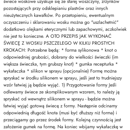
świece woskowe uzyskuje się ze starej woszczyny, zrzynków
pozostających przy odsklepianiu plastrów oraz innych
nieużytecznych kawałków. Po przetopieniu, ewentualnym
oczyszczeniu i sklarowaniu wosku można go "uszlachetnić"
dodatkowo olejkami eterycznymi lub zapachowymi, aczkolwiek
nie jest to konieczne. A OTO PRZEPIS JAK WYKONAĆ
ŚWIECĘ Z WOSKU PSZCZELEGO W KILKU PROSTYCH
KROKACH: Potrzebne będą: * forma sylikonowa * knot o
odpowiedniej grubości, dobrany do wielkości świeczki (im
większa świeczka, tym grubszy knot) * gumka recepturka *
wykałaczka * silikon w sprayu (opcjonalnie) Formę można
spryskać w środku silikonem w sprayu, jeśli jest to trudniejszy
wzór łatwiej ją będzie wyjąć. 1) Przygotowanie formy Jeśli
odlewamy świece ze skomplikowanym wzorem, to należy ją
spryskać od wewnątrz silikonem w sprayu - będzie można
łatwiej wyjąć gotową świecę z formy. Następnie odcinamy
odpowiednią długość knota (musi być dłuższy niż forma) i
przeciągamy go przez środek formy. Kolejną czynnością jest
założenie gumek na formę. Na koniec wbijamy wykałaczkę w