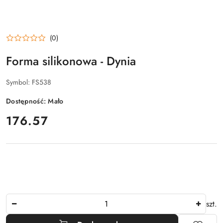
(0)
Forma silikonowa - Dynia
Symbol:
FS538
Dostępność:
Mało
cena:
176.57
Ilość
szt.