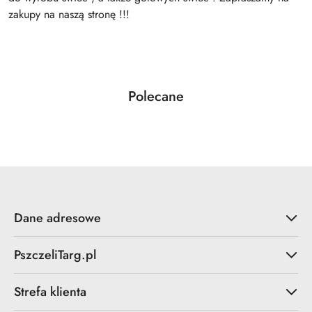
zakupy na naszą stronę !!!
Produkty
Polecane
Pomiń karuzelę produktów
o
statusie:
Dane adresowe
PszczeliTarg.pl
Strefa klienta