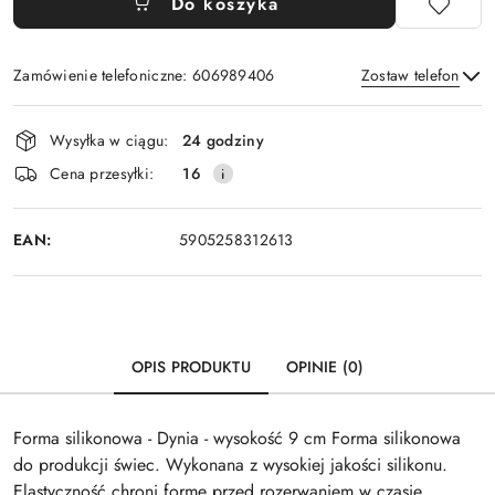
Do koszyka
Zamówienie telefoniczne: 606989406
Zostaw telefon
Dostępność
Wysyłka w ciągu:
24 godziny
i
Wyślij
Cena przesyłki:
16
dostawa
EAN:
5905258312613
OPIS PRODUKTU
OPINIE (0)
Forma silikonowa - Dynia - wysokość 9 cm Forma silikonowa
do produkcji świec. Wykonana z wysokiej jakości silikonu.
Elastyczność chroni formę przed rozerwaniem w czasie