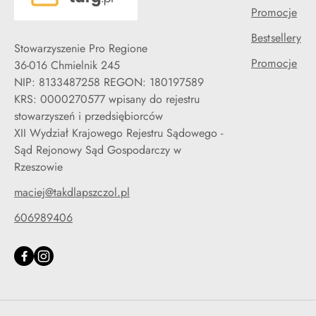
Promocje
Bestsellery
Stowarzyszenie Pro Regione
Promocje
36-016 Chmielnik 245
NIP: 8133487258 REGON: 180197589
KRS: 0000270577 wpisany do rejestru
stowarzyszeń i przedsiębiorców
XII Wydział Krajowego Rejestru Sądowego -
Sąd Rejonowy Sąd Gospodarczy w
Rzeszowie
maciej@takdlapszczol.pl
606989406