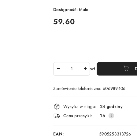
Dostępność:
Mało
cena:
59.60
Ilość
szt.
Zamówienie telefoniczne: 606989406
Dostępność
Wysyłka w ciągu:
24 godziny
i
Cena przesyłki:
16
dostawa
EAN:
5905258313726