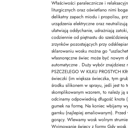
Właściwości paralecznicze i relaksacy
liturgicznych oraz oświetlano nimi bo
delikatny zapach miodu i propolisu, pr
urządzenia elektryczne oraz neutralizu
ułatwiają oddychanie, udrażniają zatok
codziennie od piętnastu do sześćdziesię
zrzynków pozostających przy odsklepian
sklarowaniu wosku można go "uszlachet
własnoręczne świec może być nowym do
automatyczne . Duży wybór znajdzies
PSZCZELEGO W KILKU PROSTYCH KROKAC
świeczki (im większa świeczka, tym gru
środku silikonem w sprayu, jeśli jest to
skomplikowanym wzorem, to należy ją s
odcinamy odpowiednią długość knota (mu
gumek na formę. Na koniec wbijamy wy
garnku (najlepiej emaliowanym). Przed
gorący. Wlewamy wosk wolnym strumienie
Wyjmowanie świecy z formy Gdy wosk za