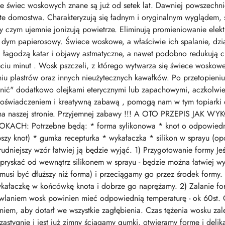
jne świec woskowych znane są już od setek lat. Dawniej powszech
gate domostwa. Charakteryzują się ładnym i oryginalnym wyglądem,
zy czym ujemnie jonizują powietrze. Eliminują promieniowanie ele
ją dym papierosowy. Świece woskowe, a właściwie ich spalanie, dzi
i, łagodzą katar i objawy astmatyczne, a nawet podobno redukują c
ciu minut . Wosk pszczeli, z którego wytwarza się świece woskowe 
iu plastrów oraz innych nieużytecznych kawałków. Po przetopieni
nić" dodatkowo olejkami eterycznymi lub zapachowymi, aczkolwiek 
świadczeniem i kreatywną zabawą , pomogą nam w tym topiarki 
z na naszej stronie. Przyjemnej zabawy !!! A OTO PRZEPIS J
H: Potrzebne będą: * forma sylikonowa * knot o odpowiedniej
bszy knot) * gumka recepturka * wykałaczka * silikon w sprayu (o
 trudniejszy wzór łatwiej ją będzie wyjąć. 1) Przygotowanie formy J
pryskać od wewnątrz silikonem w sprayu - będzie można łatwiej w
si być dłuższy niż forma) i przeciągamy go przez środek formy. K
kałaczkę w końcówkę knota i dobrze go naprężamy. 2) Zalanie f
 wlaniem wosk powinien mieć odpowiednią temperaturę - ok 60st. 
m, aby dotarł we wszystkie zagłębienia. Czas tężenia wosku zale
stygnie i jest już zimny ściągamy gumki, otwieramy formę i delik