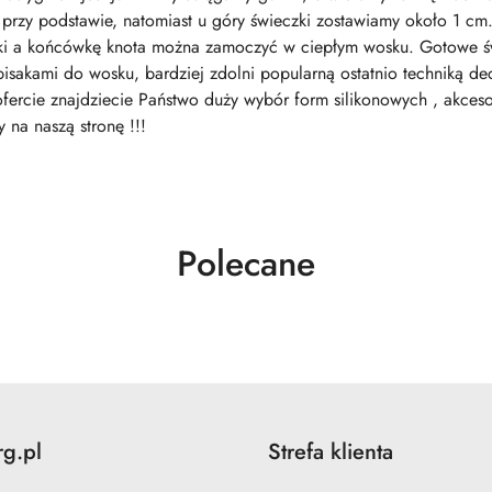
przy podstawie, natomiast u góry świeczki zostawiamy około 1 c
czki a końcówkę knota można zamoczyć w ciepłym wosku. Gotowe 
isakami do wosku, bardziej zdolni popularną ostatnio techniką de
fercie znajdziecie Państwo duży wybór form silikonowych , akceso
na naszą stronę !!!
Produkty
Polecane
o
statusie:
rg.pl
Strefa klienta