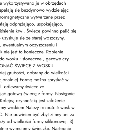
nie wykorzystywano je w obrzędach
 spalają się bezdymowo wydzielając
ktromagnetyczne wytwarzane przez
ałają odprężająco, uspokajająco,
iśnienie krwi. Świece powinno palić się
uzyskuje się ze starej woszczyny,
u, ewentualnym oczyszczeniu i
nie jest to konieczne. Robienie
do wosku : słoneczne , gazowe czy
AK WYKONAĆ ŚWIECĘ Z WOSKU
 grubości, dobrany do wielkości
pcjonalnie) Formę można spryskać w
eśli odlewamy świece ze
yjąć gotową świecę z formy. Następnie
olejną czynnością jest założenie
ormy woskiem Należy rozpuścić wosk w
C. Nie powinien być zbyt zimny ani za
ży od wielkości formy silikonowej. 3)
atnie wyjmujemy świeczkę. Następnie