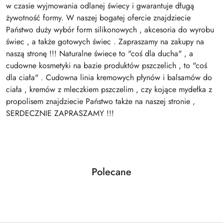
w czasie wyjmowania odlanej świecy i gwarantuje długą
żywotność formy. W naszej bogatej ofercie znajdziecie
Państwo duży wybór form silikonowych , akcesoria do wyrobu
świec , a także gotowych świec . Zapraszamy na zakupy na
naszą stronę !!! Naturalne świece to "coś dla ducha" , a
cudowne kosmetyki na bazie produktów pszczelich , to "coś
dla ciała" . Cudowna linia kremowych płynów i balsamów do
ciała , kremów z mleczkiem pszczelim , czy kojące mydełka z
propolisem znajdziecie Państwo także na naszej stronie ,
SERDECZNIE ZAPRASZAMY !!!
Produkty
Polecane
Pomiń karuzelę produktów
o
statusie: