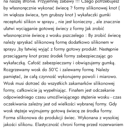
na naszej stronie. Przyjemnej zabawy !!! Czego potrzebujesz
by własnoręcznie wykonać świecę ? formy silikonowej knot (
im większa świeca, tym grubszy knot ) wykałaczki gumki
recepturki silikon w sprayu , nie jest konieczny , ale znacznie
ułatwi wyciąganie gotowej świecy z formy Jak zrobić
własnoręcznie świecę z wosku pszczelego : By zrobić świecę
należy spryskać silikonową formę dodatkowo silikonem w
sprayu ,by łatwiej wyjąć z formy gotowy produkt. Następnie
przeciągamy knot przez środek formy zabezpieczając go
wykałaczką. Całość zabezpieczamy i obwiązujemy gumką.
Rozgrzewamy wosk do 50°C i zalewamy formę. Należy
pamiętać, że całą czynność wykonujemy powoli i miarowo.
Wosk musi dotrzeć do wszystkich zakamarków silikonowej
formy, całkowicie ją wypełniając. Finałem jest odczekanie
odpowiedniego czasu umożliwiającego stężenie wosku - czas
oczekiwania zależny jest od wielkości wybranej formy. Gdy
wosk stężeje wyjmujemy gotową świecę ze środka formy.
Forma silikonowa do produkcji świec. Wykonana z wysokiej
jakości silikonu. Elastyczność chroni formę przed rozerwaniem