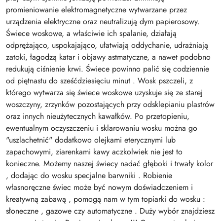
promieniowanie elektromagnetyczne wytwarzane przez
urządzenia elektryczne oraz neutralizują dym papierosowy.
Świece woskowe, a właściwie ich spalanie, działają
odprężająco, uspokajająco, ułatwiają oddychanie, udrażniają
zatoki, łagodzą katar i objawy astmatyczne, a nawet podobno
redukują ciśnienie krwi. Świece powinno palić się codziennie
od piętnastu do sześćdziesięciu minut . Wosk pszczeli, z
którego wytwarza się świece woskowe uzyskuje się ze starej
woszczyny, zrzynków pozostających przy odsklepianiu plastrów
oraz innych nieużytecznych kawałków. Po przetopieniu,
ewentualnym oczyszczeniu i sklarowaniu wosku można go
"uszlachetnić" dodatkowo olejkami eterycznymi lub
zapachowymi, ziarenkami kawy aczkolwiek nie jest to
konieczne. Możemy naszej świecy nadać głęboki i trwały kolor
, dodając do wosku specjalne barwniki . Robienie
własnoręczne świec może być nowym doświadczeniem i
kreatywną zabawą , pomogą nam w tym topiarki do wosku :
słoneczne , gazowe czy automatyczne . Duży wybór znajdziesz