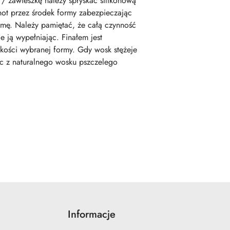
/ zawieszkę należy spryskać silikonową
not przez środek formy zabezpieczając
ę. Należy pamiętać, że całą czynność
 ją wypełniając. Finałem jest
kości wybranej formy. Gdy wosk stężeje
c z naturalnego wosku pszczelego
Informacje