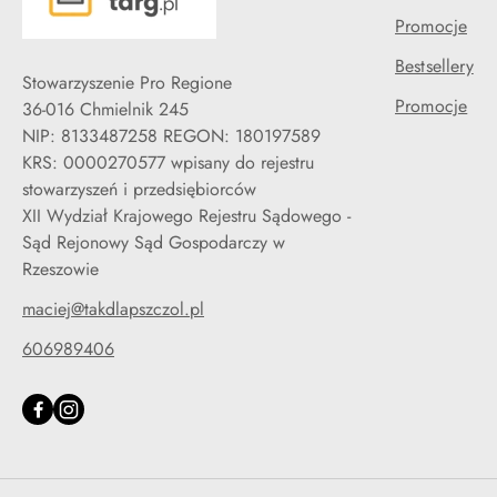
Promocje
Bestsellery
Stowarzyszenie Pro Regione
Promocje
36-016 Chmielnik 245
NIP: 8133487258 REGON: 180197589
KRS: 0000270577 wpisany do rejestru
stowarzyszeń i przedsiębiorców
XII Wydział Krajowego Rejestru Sądowego -
Sąd Rejonowy Sąd Gospodarczy w
Rzeszowie
maciej@takdlapszczol.pl
606989406