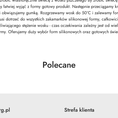
zrobić własnoręcznie świecę z wosku pszczelego By zrobić świecę 
y łatwiej wyjąć z formy gotowy produkt. Następnie przeciągamy k
i obwiązujemy gumką. Rozgrzewamy wosk do 50°C i zalewamy form
 dotrzeć do wszystkich zakamarków silikonowej formy, całkowicie
wiającego stężenie wosku - czas oczekiwania zależny jest od wiel
rmy. Oferujemy duży wybór form silikonowych oraz gotowych świe
Produkty
Polecane
o
statusie:
rg.pl
Strefa klienta