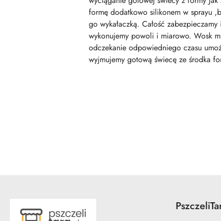
wyciąganie gotowej świecy z formy Jak 
formę dodatkowo silikonem w sprayu ,b
go wykałaczką. Całość zabezpieczamy 
wykonujemy powoli i miarowo. Wosk musi
odczekanie odpowiedniego czasu umożli
wyjmujemy gotową świecę ze środka fo
Pomiń karuzelę produktów
PszczeliTa