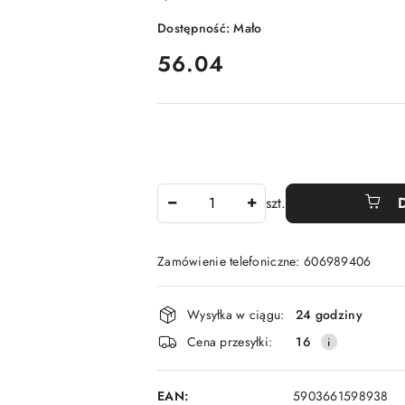
Dostępność:
Mało
cena:
56.04
Ilość
szt.
Zamówienie telefoniczne: 606989406
Dostępność
Wysyłka w ciągu:
24 godziny
i
Cena przesyłki:
16
dostawa
EAN:
5903661598938