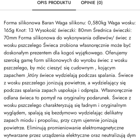
OPIS PRODUKTU
OPINIE (0)
Forma silikonowa Baran Waga silikonu: 0,580kg Waga wosku:
165g Knot: 13 Wysokość świeczki: 80mm Średnica świeczki:
70mm Forma silikonowa do wykonywania odlewów/ świec z
wosku pszczelego Świeca zrobiona własnoręcznie może być
doskonałym prezentem dla kogoś wyjątkowego. Oferujemy
szeroką gamę form silikonowych do wyrobu świec z wosku
pszczelego, by móc cieszyć się cudownym , kojącym
zapachem ,który świece wydzielają podczas spalania. Świece
z wosku pszczelego jonizują powietrze, a wydzielający się
podczas spalania zapach uspokaja i odpręża. Własnoręcznie
odlana świeca to pomysł na oryginalny podarunek. Świece z
wosku pszczelego charakteryzują się ładnym i oryginalnym
wyglądem, spalają się bezdymowo wydzielając delikatny
zapach miodu i propolisu, przy czym ujemnie jonizują
powietrze. Eliminują promieniowanie elektromagnetyczne
wytwarzane przez urządzenia elektryczne oraz neutralizują dym