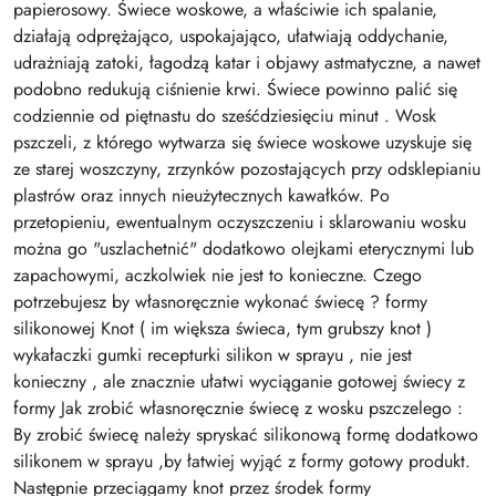
papierosowy. Świece woskowe, a właściwie ich spalanie,
działają odprężająco, uspokajająco, ułatwiają oddychanie,
udrażniają zatoki, łagodzą katar i objawy astmatyczne, a nawet
podobno redukują ciśnienie krwi. Świece powinno palić się
codziennie od piętnastu do sześćdziesięciu minut . Wosk
pszczeli, z którego wytwarza się świece woskowe uzyskuje się
ze starej woszczyny, zrzynków pozostających przy odsklepianiu
plastrów oraz innych nieużytecznych kawałków. Po
przetopieniu, ewentualnym oczyszczeniu i sklarowaniu wosku
można go "uszlachetnić" dodatkowo olejkami eterycznymi lub
zapachowymi, aczkolwiek nie jest to konieczne. Czego
potrzebujesz by własnoręcznie wykonać świecę ? formy
silikonowej Knot ( im większa świeca, tym grubszy knot )
wykałaczki gumki recepturki silikon w sprayu , nie jest
konieczny , ale znacznie ułatwi wyciąganie gotowej świecy z
formy Jak zrobić własnoręcznie świecę z wosku pszczelego :
By zrobić świecę należy spryskać silikonową formę dodatkowo
silikonem w sprayu ,by łatwiej wyjąć z formy gotowy produkt.
Następnie przeciągamy knot przez środek formy