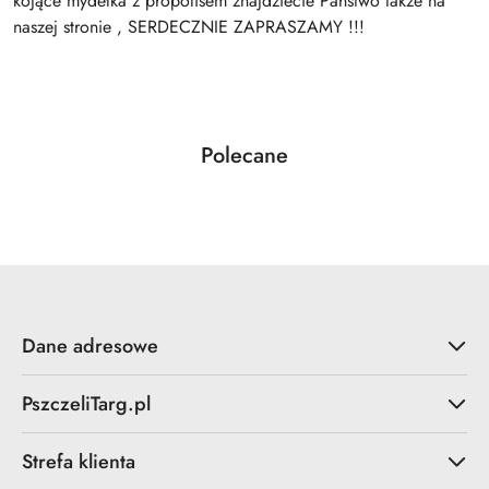
kojące mydełka z propolisem znajdziecie Państwo także na
naszej stronie , SERDECZNIE ZAPRASZAMY !!!
Produkty
Polecane
Pomiń karuzelę produktów
o
statusie:
Dane adresowe
PszczeliTarg.pl
Strefa klienta