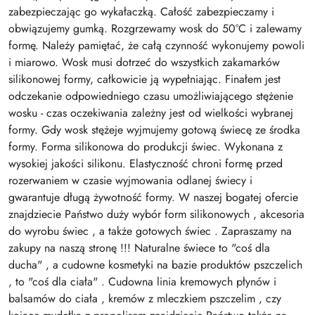
zabezpieczając go wykałaczką. Całość zabezpieczamy i
obwiązujemy gumką. Rozgrzewamy wosk do 50°C i zalewamy
formę. Należy pamiętać, że całą czynność wykonujemy powoli
i miarowo. Wosk musi dotrzeć do wszystkich zakamarków
silikonowej formy, całkowicie ją wypełniając. Finałem jest
odczekanie odpowiedniego czasu umożliwiającego stężenie
wosku - czas oczekiwania zależny jest od wielkości wybranej
formy. Gdy wosk stężeje wyjmujemy gotową świecę ze środka
formy. Forma silikonowa do produkcji świec. Wykonana z
wysokiej jakości silikonu. Elastyczność chroni formę przed
rozerwaniem w czasie wyjmowania odlanej świecy i
gwarantuje długą żywotność formy. W naszej bogatej ofercie
znajdziecie Państwo duży wybór form silikonowych , akcesoria
do wyrobu świec , a także gotowych świec . Zapraszamy na
zakupy na naszą stronę !!! Naturalne świece to "coś dla
ducha" , a cudowne kosmetyki na bazie produktów pszczelich
, to "coś dla ciała" . Cudowna linia kremowych płynów i
balsamów do ciała , kremów z mleczkiem pszczelim , czy