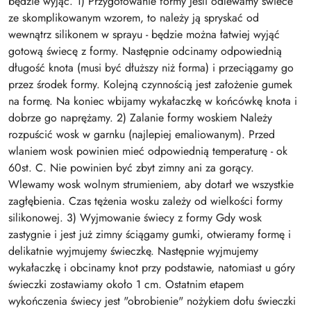
będzie wyjąć. 1) Przygotowanie formy Jeśli odlewamy świece
ze skomplikowanym wzorem, to należy ją spryskać od
wewnątrz silikonem w sprayu - będzie można łatwiej wyjąć
gotową świecę z formy. Następnie odcinamy odpowiednią
długość knota (musi być dłuższy niż forma) i przeciągamy go
przez środek formy. Kolejną czynnością jest założenie gumek
na formę. Na koniec wbijamy wykałaczkę w końcówkę knota i
dobrze go naprężamy. 2) Zalanie formy woskiem Należy
rozpuścić wosk w garnku (najlepiej emaliowanym). Przed
wlaniem wosk powinien mieć odpowiednią temperaturę - ok
60st. C. Nie powinien być zbyt zimny ani za gorący.
Wlewamy wosk wolnym strumieniem, aby dotarł we wszystkie
zagłębienia. Czas tężenia wosku zależy od wielkości formy
silikonowej. 3) Wyjmowanie świecy z formy Gdy wosk
zastygnie i jest już zimny ściągamy gumki, otwieramy formę i
delikatnie wyjmujemy świeczkę. Następnie wyjmujemy
wykałaczkę i obcinamy knot przy podstawie, natomiast u góry
świeczki zostawiamy około 1 cm. Ostatnim etapem
wykończenia świecy jest "obrobienie" nożykiem dołu świeczki