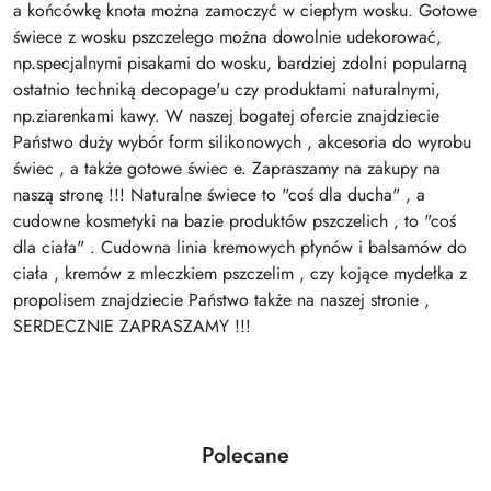
a końcówkę knota można zamoczyć w ciepłym wosku. Gotowe
świece z wosku pszczelego można dowolnie udekorować,
np.specjalnymi pisakami do wosku, bardziej zdolni popularną
ostatnio techniką decopage'u czy produktami naturalnymi,
np.ziarenkami kawy. W naszej bogatej ofercie znajdziecie
Państwo duży wybór form silikonowych , akcesoria do wyrobu
świec , a także gotowe świec e. Zapraszamy na zakupy na
naszą stronę !!! Naturalne świece to "coś dla ducha" , a
cudowne kosmetyki na bazie produktów pszczelich , to "coś
dla ciała" . Cudowna linia kremowych płynów i balsamów do
ciała , kremów z mleczkiem pszczelim , czy kojące mydełka z
propolisem znajdziecie Państwo także na naszej stronie ,
SERDECZNIE ZAPRASZAMY !!!
Produkty
Polecane
Pomiń karuzelę produktów
o