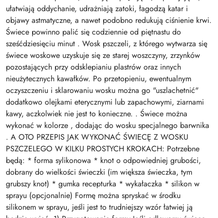
ułatwiają oddychanie, udrażniają zatoki, łagodzą katar i
objawy astmatyczne, a nawet podobno redukują ciśnienie krwi.
Świece powinno palić się codziennie od piętnastu do
sześćdziesięciu minut . Wosk pszczeli, z którego wytwarza się
świece woskowe uzyskuje się ze starej woszczyny, zrzynków
pozostających przy odsklepianiu plastrów oraz innych
nieużytecznych kawałków. Po przetopieniu, ewentualnym
oczyszczeniu i sklarowaniu wosku można go "uszlachetnić"
dodatkowo olejkami eterycznymi lub zapachowymi, ziarnami
kawy, aczkolwiek nie jest to konieczne. . Świece można
wykonać w kolorze , dodając do wosku specjalnego barwnika
. A OTO PRZEPIS JAK WYKONAĆ ŚWIECĘ Z WOSKU
PSZCZELEGO W KILKU PROSTYCH KROKACH: Potrzebne
będą: * forma sylikonowa * knot o odpowiedniej grubości,
dobrany do wielkości świeczki (im większa świeczka, tym
grubszy knot) * gumka recepturka * wykałaczka * silikon w
sprayu (opcjonalnie) Formę można spryskać w środku
silikonem w sprayu, jeśli jest to trudniejszy wzór łatwiej ją