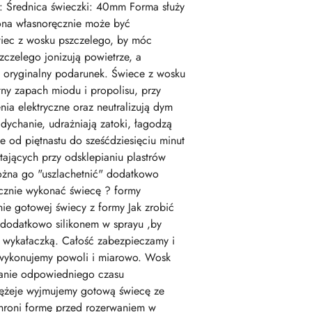
 Średnica świeczki: 40mm Forma służy
ona własnoręcznie może być
iec z wosku pszczelego, by móc
czelego jonizują powietrze, a
a oryginalny podarunek. Świece z wosku
ny zapach miodu i propolisu, przy
ia elektryczne oraz neutralizują dym
dychanie, udrażniają zatoki, łagodzą
e od piętnastu do sześćdziesięciu minut
tających przy odsklepianiu plastrów
ożna go "uszlachetnić" dodatkowo
ęcznie wykonać świecę ? formy
anie gotowej świecy z formy Jak zrobić
 dodatkowo silikonem w sprayu ,by
o wykałaczką. Całość zabezpieczamy i
wykonujemy powoli i miarowo. Wosk
ekanie odpowiedniego czasu
stężeje wyjmujemy gotową świecę ze
chroni formę przed rozerwaniem w