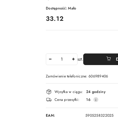
Dostępność:
Mało
cena:
33.12
Ilość
szt.
Zamówienie telefoniczne: 606989406
Dostępność
Wysyłka w ciągu:
24 godziny
i
Cena przesyłki:
16
dostawa
EAN:
5905258322025