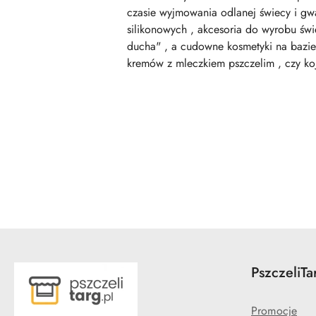
czasie wyjmowania odlanej świecy i gw
silikonowych , akcesoria do wyrobu świ
ducha" , a cudowne kosmetyki na bazie
kremów z mleczkiem pszczelim , czy k
Pomiń karuzelę produktów
PszczeliTa
Promocje