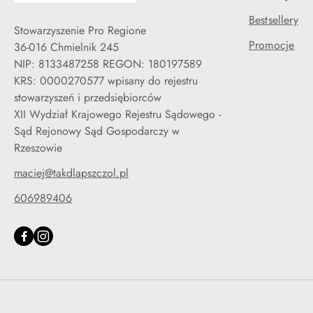
Bestsellery
Stowarzyszenie Pro Regione
Promocje
36-016 Chmielnik 245
NIP: 8133487258 REGON: 180197589
KRS: 0000270577 wpisany do rejestru
stowarzyszeń i przedsiębiorców
XII Wydział Krajowego Rejestru Sądowego -
Sąd Rejonowy Sąd Gospodarczy w
Rzeszowie
maciej@takdlapszczol.pl
606989406