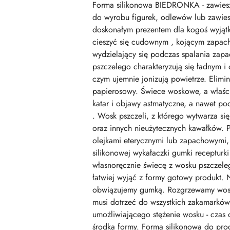
Forma silikonowa BIEDRONKA - zawiesz
do wyrobu figurek, odlewów lub zawies
doskonałym prezentem dla kogoś wyjąt
cieszyć się cudownym , kojącym zapach
wydzielający się podczas spalania zap
pszczelego charakteryzują się ładnym i
czym ujemnie jonizują powietrze. Elimi
papierosowy. Świece woskowe, a właściw
katar i objawy astmatyczne, a nawet po
. Wosk pszczeli, z którego wytwarza si
oraz innych nieużytecznych kawałków. 
olejkami eterycznymi lub zapachowymi,
silikonowej wykałaczki gumki recepturki
własnoręcznie świecę z wosku pszczele
łatwiej wyjąć z formy gotowy produkt.
obwiązujemy gumką. Rozgrzewamy wosk
musi dotrzeć do wszystkich zakamarków 
umożliwiającego stężenie wosku - czas 
środka formy. Forma silikonowa do prod