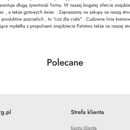
arantuje długą żywotność formy. W naszej bogatej ofercie znajdz
ec , a także gotowych świec . Zapraszamy na zakupy na naszą stron
 produktów pszczelich , to "coś dla ciała" . Cudowna linia kremo
ojące mydełka z propolisem znajdziecie Państwo także na naszej
Produkty
Polecane
o
statusie:
rg.pl
Strefa klienta
Konto klienta