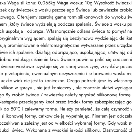
ka Waga silikonu: 0,065kg Waga wosku: 10g Wysokość świeczki:
zek czy świeczek z wosku pszczelego Świeca lub zawieszka zrobi
kowego. Oferujemy szeroką gamę form silikonowych do wyrobu św
em ,który świece wydzielają podczas spalania. Świece z wosku psz
ach uspokaja i odpręża. Własnoręcznie odlana świeca to pomysł n
 oryginalnym wyglądem, spalają się bezdymowo wydzielając delikat
nują promieniowanie elektromagnetyczne wytwarzane przez urządzen
ie ich spalanie, działają odprężająco, uspokajająco, ułatwiają od
dobno redukują ciśnienie krwi. Świece powinno palić się codzienni
ę świece woskowe uzyskuje się ze starej woszczyny, zrzynków pozos
Po przetopieniu, ewentualnym oczyszczeniu i sklarowaniu wosku m
 aczkolwiek nie jest to konieczne. Czego potrzebujesz by własnor
 silikon w sprayu , nie jest konieczny , ale znacznie ułatwi wyciąg
go By zrobić świecę / zawieszkę należy spryskać silikonową formę
 Następnie przeciągamy knot przez środek formy zabezpieczając g
 do 50°C i zalewamy formę. Należy pamiętać, że całą czynność 
silikonowej formy, całkowicie ją wypełniając. Finałem jest odcz
oczekiwania zależny jest od wielkości wybranej formy. Gdy wosk 
ukcji świec. Wykonana z wysokiej jakości silikonu. Elastyczność 