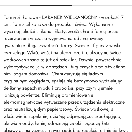
Forma silikonowa - BARANEK WIELKANOCNY - wysokość 7
cm. Forma silikonowa do produkcji świec. Wykonana z
wysokiej jakości silikonu. Elastyczność chroni formę przed
rozerwaniem w czasie wyjmowania odlanej świecy i
gwarantuje długą żywotność formy. Świece i figury z wosku
pszczelego Właściwości paralecznicze i relaksacyjne świec
woskowych znane są już od setek lat. Dawniej powszechnie
wykorzystywano je w obrzędach liturgicznych oraz oświetlano
nimi bogate domostwa. Charakteryzują się ładnym i
oryginalnym wyglądem, spalają się bezdymowo wydzielając
delikatny zapach miodu i propolisu, przy czym ujemnie
jonizują powietrze. Eliminują promieniowanie
elektromagnetyczne wytwarzane przez urządzenia elektryczne
oraz neutralizują dym papierosowy. Świece woskowe, a
właściwie ich spalanie, działają odprężająco, uspokajająco,
ułatwiają oddychanie, udrażniają zatoki, łagodzą katar i
objawy astmatyczne, a nawet podobno redukują ciśnienie krwi.