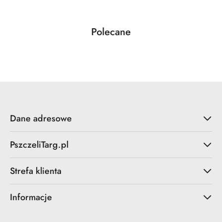
Produkty
Polecane
Pomiń karuzelę produktów
o
statusie:
Dane adresowe
PszczeliTarg.pl
Strefa klienta
Informacje