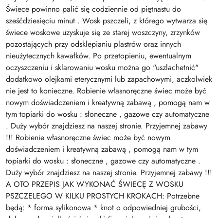
Świece powinno palić się codziennie od piętnastu do
sześćdziesięciu minut . Wosk pszczeli, z którego wytwarza się
świece woskowe uzyskuje się ze starej woszczyny, zrzynków
pozostających przy odsklepianiu plastrów oraz innych
nieużytecznych kawałków. Po przetopieniu, ewentualnym
oczyszczeniu i sklarowaniu wosku można go "uszlachetnić"
dodatkowo olejkami eterycznymi lub zapachowymi, aczkolwiek
nie jest to konieczne. Robienie własnoręczne świec może być
nowym doświadczeniem i kreatywną zabawą , pomogą nam w
tym topiarki do wosku : słoneczne , gazowe czy automatyczne
. Duży wybór znajdziesz na naszej stronie. Przyjemnej zabawy
!!! Robienie własnoręczne świec może być nowym
doświadczeniem i kreatywną zabawą , pomogą nam w tym
topiarki do wosku : słoneczne , gazowe czy automatyczne .
Duży wybór znajdziesz na naszej stronie. Przyjemnej zabawy !!!
A OTO PRZEPIS JAK WYKONAĆ ŚWIECĘ Z WOSKU
PSZCZELEGO W KILKU PROSTYCH KROKACH: Potrzebne
będą: * forma sylikonowa * knot o odpowiedniej grubości,