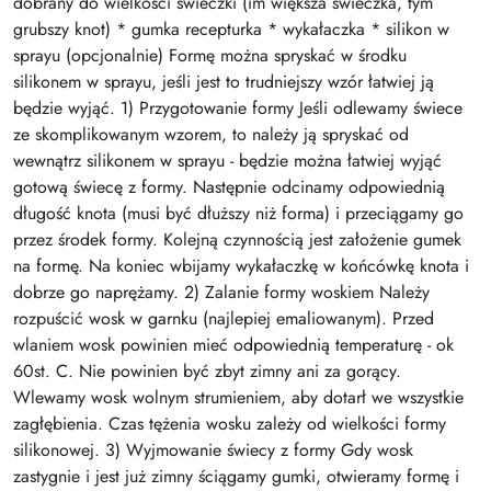
dobrany do wielkości świeczki (im większa świeczka, tym
grubszy knot) * gumka recepturka * wykałaczka * silikon w
sprayu (opcjonalnie) Formę można spryskać w środku
silikonem w sprayu, jeśli jest to trudniejszy wzór łatwiej ją
będzie wyjąć. 1) Przygotowanie formy Jeśli odlewamy świece
ze skomplikowanym wzorem, to należy ją spryskać od
wewnątrz silikonem w sprayu - będzie można łatwiej wyjąć
gotową świecę z formy. Następnie odcinamy odpowiednią
długość knota (musi być dłuższy niż forma) i przeciągamy go
przez środek formy. Kolejną czynnością jest założenie gumek
na formę. Na koniec wbijamy wykałaczkę w końcówkę knota i
dobrze go naprężamy. 2) Zalanie formy woskiem Należy
rozpuścić wosk w garnku (najlepiej emaliowanym). Przed
wlaniem wosk powinien mieć odpowiednią temperaturę - ok
60st. C. Nie powinien być zbyt zimny ani za gorący.
Wlewamy wosk wolnym strumieniem, aby dotarł we wszystkie
zagłębienia. Czas tężenia wosku zależy od wielkości formy
silikonowej. 3) Wyjmowanie świecy z formy Gdy wosk
zastygnie i jest już zimny ściągamy gumki, otwieramy formę i