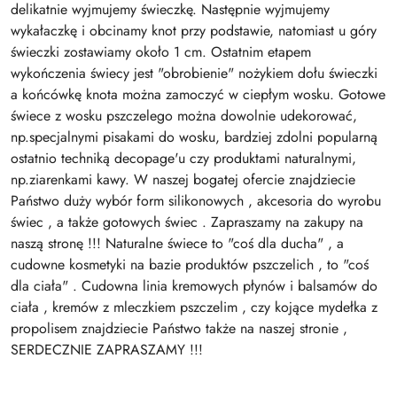
delikatnie wyjmujemy świeczkę. Następnie wyjmujemy
wykałaczkę i obcinamy knot przy podstawie, natomiast u góry
świeczki zostawiamy około 1 cm. Ostatnim etapem
wykończenia świecy jest "obrobienie" nożykiem dołu świeczki
a końcówkę knota można zamoczyć w ciepłym wosku. Gotowe
świece z wosku pszczelego można dowolnie udekorować,
np.specjalnymi pisakami do wosku, bardziej zdolni popularną
ostatnio techniką decopage'u czy produktami naturalnymi,
np.ziarenkami kawy. W naszej bogatej ofercie znajdziecie
Państwo duży wybór form silikonowych , akcesoria do wyrobu
świec , a także gotowych świec . Zapraszamy na zakupy na
naszą stronę !!! Naturalne świece to "coś dla ducha" , a
cudowne kosmetyki na bazie produktów pszczelich , to "coś
dla ciała" . Cudowna linia kremowych płynów i balsamów do
ciała , kremów z mleczkiem pszczelim , czy kojące mydełka z
propolisem znajdziecie Państwo także na naszej stronie ,
SERDECZNIE ZAPRASZAMY !!!