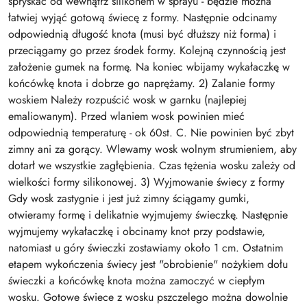
spryskać od wewnątrz silikonem w sprayu - będzie można
łatwiej wyjąć gotową świecę z formy. Następnie odcinamy
odpowiednią długość knota (musi być dłuższy niż forma) i
przeciągamy go przez środek formy. Kolejną czynnością jest
założenie gumek na formę. Na koniec wbijamy wykałaczkę w
końcówkę knota i dobrze go naprężamy. 2) Zalanie formy
woskiem Należy rozpuścić wosk w garnku (najlepiej
emaliowanym). Przed wlaniem wosk powinien mieć
odpowiednią temperaturę - ok 60st. C. Nie powinien być zbyt
zimny ani za gorący. Wlewamy wosk wolnym strumieniem, aby
dotarł we wszystkie zagłębienia. Czas tężenia wosku zależy od
wielkości formy silikonowej. 3) Wyjmowanie świecy z formy
Gdy wosk zastygnie i jest już zimny ściągamy gumki,
otwieramy formę i delikatnie wyjmujemy świeczkę. Następnie
wyjmujemy wykałaczkę i obcinamy knot przy podstawie,
natomiast u góry świeczki zostawiamy około 1 cm. Ostatnim
etapem wykończenia świecy jest "obrobienie" nożykiem dołu
świeczki a końcówkę knota można zamoczyć w ciepłym
wosku. Gotowe świece z wosku pszczelego można dowolnie