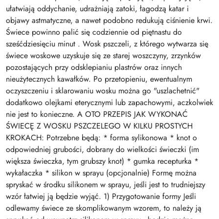
ułatwiają oddychanie, udrażniają zatoki, łagodzą katar i
objawy astmatyczne, a nawet podobno redukują ciśnienie krwi.
Świece powinno palić się codziennie od piętnastu do
sześćdziesięciu minut . Wosk pszczeli, z którego wytwarza się
świece woskowe uzyskuje się ze starej woszczyny, zrzynków
pozostających przy odsklepianiu plastrów oraz innych
nieużytecznych kawałków. Po przetopieniu, ewentualnym
oczyszczeniu i sklarowaniu wosku można go "uszlachetnić"
dodatkowo olejkami eterycznymi lub zapachowymi, aczkolwiek
nie jest to konieczne. A OTO PRZEPIS JAK WYKONAĆ
ŚWIECĘ Z WOSKU PSZCZELEGO W KILKU PROSTYCH
KROKACH: Potrzebne będą: * forma sylikonowa * knot o
odpowiedniej grubości, dobrany do wielkości świeczki (im
większa świeczka, tym grubszy knot) * gumka recepturka *
wykałaczka * silikon w sprayu (opcjonalnie) Formę można
spryskać w środku silikonem w sprayu, jeśli jest to trudniejszy
wzór łatwiej ją będzie wyjąć. 1) Przygotowanie formy Jeśli
odlewamy świece ze skomplikowanym wzorem, to należy ją