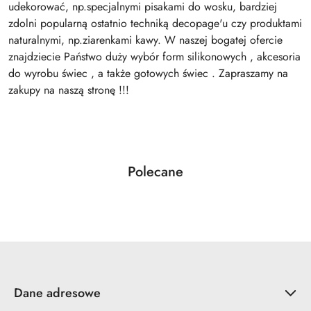
udekorować, np.specjalnymi pisakami do wosku, bardziej
zdolni popularną ostatnio techniką decopage'u czy produktami
naturalnymi, np.ziarenkami kawy. W naszej bogatej ofercie
znajdziecie Państwo duży wybór form silikonowych , akcesoria
do wyrobu świec , a także gotowych świec . Zapraszamy na
zakupy na naszą stronę !!!
Produkty
Polecane
Pomiń karuzelę produktów
o
statusie:
Dane adresowe