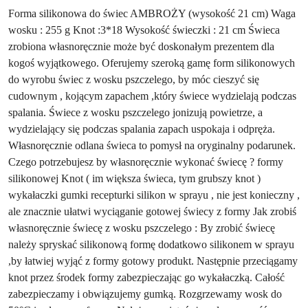
Forma silikonowa do świec AMBROŻY (wysokość 21 cm) Waga
wosku : 255 g Knot :3*18 Wysokość świeczki : 21 cm Świeca
zrobiona własnoręcznie może być doskonałym prezentem dla
kogoś wyjątkowego. Oferujemy szeroką gamę form silikonowych
do wyrobu świec z wosku pszczelego, by móc cieszyć się
cudownym , kojącym zapachem ,który świece wydzielają podczas
spalania. Świece z wosku pszczelego jonizują powietrze, a
wydzielający się podczas spalania zapach uspokaja i odpręża.
Własnoręcznie odlana świeca to pomysł na oryginalny podarunek.
Czego potrzebujesz by własnoręcznie wykonać świecę ? formy
silikonowej Knot ( im większa świeca, tym grubszy knot )
wykałaczki gumki recepturki silikon w sprayu , nie jest konieczny ,
ale znacznie ułatwi wyciąganie gotowej świecy z formy Jak zrobiś
własnoręcznie świecę z wosku pszczelego : By zrobić świecę
należy spryskać silikonową formę dodatkowo silikonem w sprayu
,by łatwiej wyjąć z formy gotowy produkt. Następnie przeciągamy
knot przez środek formy zabezpieczając go wykałaczką. Całość
zabezpieczamy i obwiązujemy gumką. Rozgrzewamy wosk do