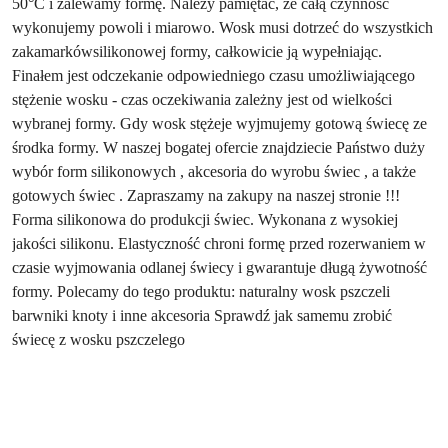
50°C i zalewamy formę. Należy pamiętać, że całą czynność
wykonujemy powoli i miarowo. Wosk musi dotrzeć do wszystkich
zakamarkówsilikonowej formy, całkowicie ją wypełniając.
Finałem jest odczekanie odpowiedniego czasu umożliwiającego
stężenie wosku - czas oczekiwania zależny jest od wielkości
wybranej formy. Gdy wosk stężeje wyjmujemy gotową świecę ze
środka formy. W naszej bogatej ofercie znajdziecie Państwo duży
wybór form silikonowych , akcesoria do wyrobu świec , a także
gotowych świec . Zapraszamy na zakupy na naszej stronie !!!
Forma silikonowa do produkcji świec. Wykonana z wysokiej
jakości silikonu. Elastyczność chroni formę przed rozerwaniem w
czasie wyjmowania odlanej świecy i gwarantuje długą żywotność
formy. Polecamy do tego produktu: naturalny wosk pszczeli
barwniki knoty i inne akcesoria Sprawdź jak samemu zrobić
świecę z wosku pszczelego