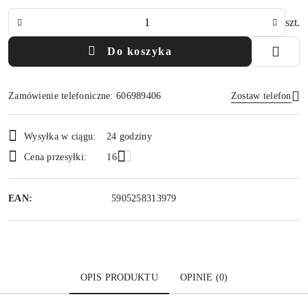
Ilość
szt.
Do koszyka
Zamówienie telefoniczne: 606989406
Zostaw telefon
Dostępność
Wysyłka w ciągu:
24 godziny
i
Wyślij
Cena przesyłki:
16
dostawa
EAN:
5905258313979
OPIS PRODUKTU
OPINIE (0)