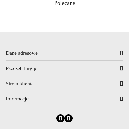
Produkty
Polecane
Pomiń karuzelę produktów
o
statusie:
Dane adresowe
PszczeliTarg.pl
Strefa klienta
Informacje