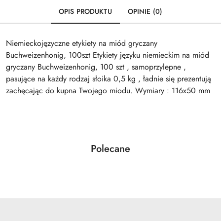
OPIS PRODUKTU
OPINIE (0)
Niemieckojęzyczne etykiety na miód gryczany
Buchweizenhonig, 100szt Etykiety języku niemieckim na miód
gryczany Buchweizenhonig, 100 szt , samoprzylepne ,
pasujące na każdy rodzaj słoika 0,5 kg , ładnie się prezentują
zachęcając do kupna Twojego miodu. Wymiary : 116x50 mm
Produkty
Polecane
Pomiń karuzelę produktów
o
statusie: