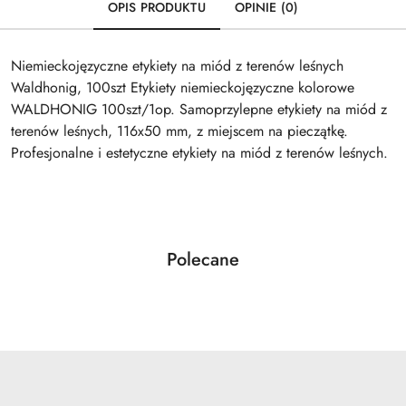
OPIS PRODUKTU
OPINIE (0)
Niemieckojęzyczne etykiety na miód z terenów leśnych
Waldhonig, 100szt Etykiety niemieckojęzyczne kolorowe
WALDHONIG 100szt/1op. Samoprzylepne etykiety na miód z
terenów leśnych, 116x50 mm, z miejscem na pieczątkę.
Profesjonalne i estetyczne etykiety na miód z terenów leśnych.
Produkty
Polecane
Pomiń karuzelę produktów
o
statusie: