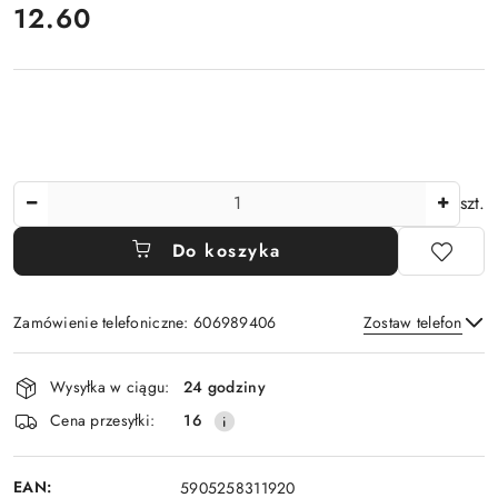
cena:
12.60
Ilość
szt.
Do koszyka
Zamówienie telefoniczne: 606989406
Zostaw telefon
Dostępność
Wysyłka w ciągu:
24 godziny
i
Wyślij
Cena przesyłki:
16
dostawa
EAN:
5905258311920