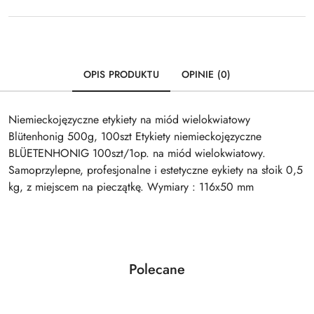
OPIS PRODUKTU
OPINIE (0)
Niemieckojęzyczne etykiety na miód wielokwiatowy
Blütenhonig 500g, 100szt Etykiety niemieckojęzyczne
BLÜETENHONIG 100szt/1op. na miód wielokwiatowy.
Samoprzylepne, profesjonalne i estetyczne eykiety na słoik 0,5
kg, z miejscem na pieczątkę. Wymiary : 116x50 mm
Produkty
Polecane
Pomiń karuzelę produktów
o
statusie: