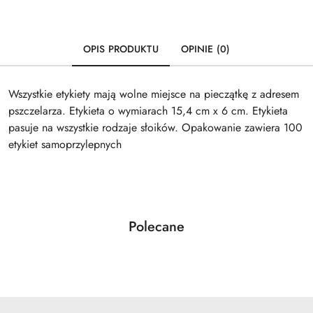
OPIS PRODUKTU
OPINIE (0)
Wszystkie etykiety mają wolne miejsce na pieczątkę z adresem
pszczelarza. Etykieta o wymiarach 15,4 cm x 6 cm. Etykieta
pasuje na wszystkie rodzaje słoików. Opakowanie zawiera 100
etykiet samoprzylepnych
Produkty
Polecane
Pomiń karuzelę produktów
o
statusie: