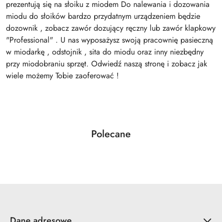
prezentują się na słoiku z miodem Do nalewania i dozowania
miodu do słoików bardzo przydatnym urządzeniem będzie
dozownik , zobacz zawór dozujący ręczny lub zawór klapkowy
"Professional" . U nas wyposażysz swoją pracownię pasieczną
w miodarkę , odstojnik , sita do miodu oraz inny niezbędny
przy miodobraniu sprzęt. Odwiedź naszą stronę i zobacz jak
wiele możemy Tobie zaoferować !
Produkty
Polecane
Pomiń karuzelę produktów
o
statusie:
Dane adresowe