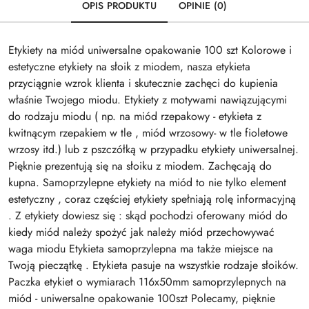
OPIS PRODUKTU
OPINIE (0)
Etykiety na miód uniwersalne opakowanie 100 szt Kolorowe i
estetyczne etykiety na słoik z miodem, nasza etykieta
przyciągnie wzrok klienta i skutecznie zachęci do kupienia
właśnie Twojego miodu. Etykiety z motywami nawiązującymi
do rodzaju miodu ( np. na miód rzepakowy - etykieta z
kwitnącym rzepakiem w tle , miód wrzosowy- w tle fioletowe
wrzosy itd.) lub z pszczółką w przypadku etykiety uniwersalnej.
Pięknie prezentują się na słoiku z miodem. Zachęcają do
kupna. Samoprzylepne etykiety na miód to nie tylko element
estetyczny , coraz częściej etykiety spełniają rolę informacyjną
. Z etykiety dowiesz się : skąd pochodzi oferowany miód do
kiedy miód należy spożyć jak należy miód przechowywać
waga miodu Etykieta samoprzylepna ma także miejsce na
Twoją pieczątkę . Etykieta pasuje na wszystkie rodzaje słoików.
Paczka etykiet o wymiarach 116x50mm samoprzylepnych na
miód - uniwersalne opakowanie 100szt Polecamy, pięknie