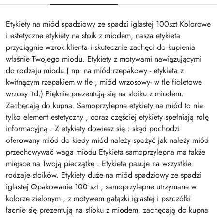
Etykiety na miód spadziowy ze spadzi iglastej 100szt Kolorowe
i estetyczne etykiety na słoik z miodem, nasza etykieta
przyciągnie wzrok klienta i skutecznie zachęci do kupienia
właśnie Twojego miodu. Etykiety z motywami nawiązującymi
do rodzaju miodu ( np. na miód rzepakowy - etykieta z
kwitnącym rzepakiem w tle , miód wrzosowy- w tle fioletowe
wrzosy itd.) Pięknie prezentują się na słoiku z miodem.
Zachęcają do kupna. Samoprzylepne etykiety na miód to nie
tylko element estetyczny , coraz częściej etykiety spełniają rolę
informacyjną . Z etykiety dowiesz się : skąd pochodzi
oferowany miód do kiedy miód należy spożyć jak należy miód
przechowywać waga miodu Etykieta samoprzylepna ma także
miejsce na Twoją pieczątkę . Etykieta pasuje na wszystkie
rodzaje słoików. Etykiety duże na miód spadziowy ze spadzi
iglastej Opakowanie 100 szt , samoprzylepne utrzymane w
kolorze zielonym , z motywem gałązki iglastej i pszczółki
ładnie się prezentują na słioku z miodem, zachęcają do kupna