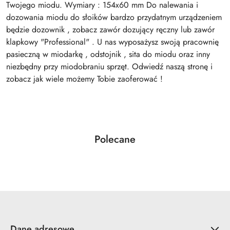
Twojego miodu. Wymiary : 154x60 mm Do nalewania i
dozowania miodu do słoików bardzo przydatnym urządzeniem
będzie dozownik , zobacz zawór dozujący ręczny lub zawór
klapkowy "Professional" . U nas wyposażysz swoją pracownię
pasieczną w miodarkę , odstojnik , sita do miodu oraz inny
niezbędny przy miodobraniu sprzęt. Odwiedź naszą stronę i
zobacz jak wiele możemy Tobie zaoferować !
Produkty
Polecane
Pomiń karuzelę produktów
o
statusie:
Dane adresowe