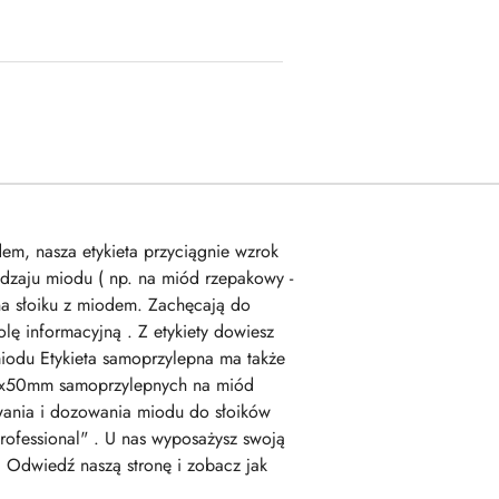
em, nasza etykieta przyciągnie wzrok
odzaju miodu ( np. na miód rzepakowy -
 na słoiku z miodem. Zachęcają do
olę informacyjną . Z etykiety dowiesz
iodu Etykieta samoprzylepna ma także
 116x50mm samoprzylepnych na miód
wania i dozowania miodu do słoików
ofessional" . U nas wyposażysz swoją
. Odwiedź naszą stronę i zobacz jak