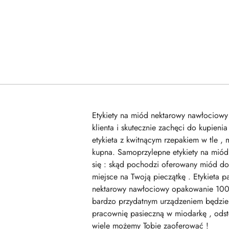
Etykiety na miód nektarowy nawłociowy 
klienta i skutecznie zachęci do kupien
etykieta z kwitnącym rzepakiem w tle , 
kupna. Samoprzylepne etykiety na miód to
się : skąd pochodzi oferowany miód d
miejsce na Twoją pieczątkę . Etykieta 
nektarowy nawłociowy opakowanie 100 s
bardzo przydatnym urządzeniem będzie 
pracownię pasieczną w miodarkę , odsto
wiele możemy Tobie zaoferować !