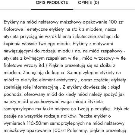
OPIS PRODUKTU
OPINIE (0)
Etykiety na miód nektarowy mniszkowy opakowanie 100 szt
Kolorowe i estetyczne etykiety na słoik z miodem, nasza
etykieta przyciągnie wzrok klienta i skutecznie zachęci do
kupienia właśnie Twojego miodu. Etykiety z motywami
nawiązującymi do rodzaju miodu ( np. na miód rzepakowy -
etykieta z kwitnącym rzepakiem w tle , miód wrzosowy- w tle
fioletowe wrzosy itd.) Pięknie prezentują się na słoiku z
miodem. Zachęcają do kupna. Samoprzylepne etykiety na
miód to nie tylko element estetyczny , coraz częściej etykiety
spełniają rolę informacyjną . Z etykiety dowiesz się : skąd
pochodzi oferowany miód do kiedy miód należy spożyć jak
należy miód przechowywać waga miodu Etykieta
samoprzylepna ma także miejsce na Twoją pieczątkę . Etykieta
pasuje na wszystkie rodzaje słoików. Paczka etykiet o
wymiarach 116x50mm samoprzylepnych na miód nektarowy
mniszkowy opakowanie 100szt Polecamy, pięknie prezentują