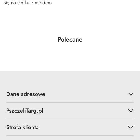
się na słoiku z miodem
Produkty
Polecane
Pomiń karuzelę produktów
o
statusie:
Dane adresowe
PszczeliTarg.pl
Strefa klienta