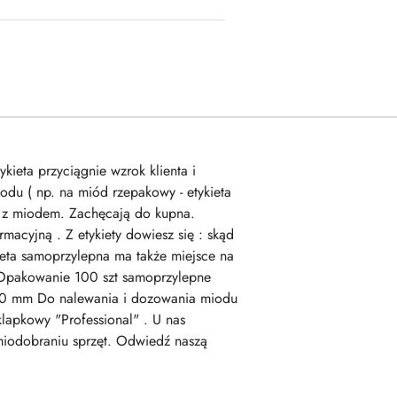
kieta przyciągnie wzrok klienta i
odu ( np. na miód rzepakowy - etykieta
ku z miodem. Zachęcają do kupna.
rmacyjną . Z etykiety dowiesz się : skąd
eta samoprzylepna ma także miejsce na
ch Opakowanie 100 szt samoprzylepne
x60 mm Do nalewania i dozowania miodu
lapkowy "Professional" . U nas
 miodobraniu sprzęt. Odwiedź naszą