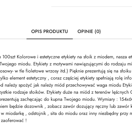
OPIS PRODUKTU
OPINIE (0)
 100szt Kolorowe i estetyczne etykiety na słoik z miodem, nasza ety
 Twojego miodu. Etykiety z motywami nawiązującymi do rodzaju mi
osowy- w tle fioletowe wrzosy itd.) Pięknie prezentują się na słoi
lko element estetyczny , coraz częściej etykiety spełniają rolę info
d należy spożyć jak należy miód przechowywać waga miodu Etyki
szystkie rodzaje słoików. Etykiety duże na miód z terenów lęścny
ię prezentują zachęcając do kupna Twojego miodu. Wymiary : 154
iem będzie dozownik , zobacz zawór dozujący ręczny lub zawór k
w miodarkę , odstojnik , sita do miodu oraz inny niezbędny przy
 zaoferować !