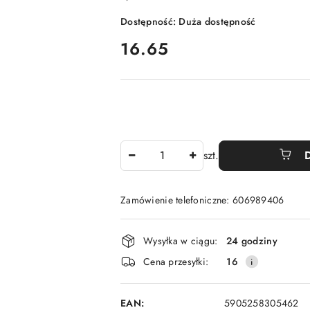
Dostępność:
Duża dostępność
cena:
16.65
Ilość
szt.
Zamówienie telefoniczne: 606989406
Dostępność
Wysyłka w ciągu:
24 godziny
i
Cena przesyłki:
16
dostawa
EAN:
5905258305462