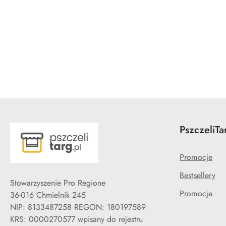
Pomiń karuzelę produktów
PszczeliTa
Promocje
Bestsellery
Stowarzyszenie Pro Regione
Promocje
36-016 Chmielnik 245
NIP: 8133487258 REGON: 180197589
KRS: 0000270577 wpisany do rejestru