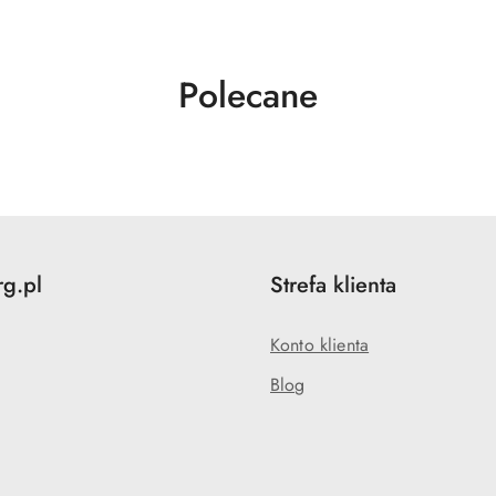
Produkty
Polecane
o
statusie:
rg.pl
Strefa klienta
Konto klienta
Blog