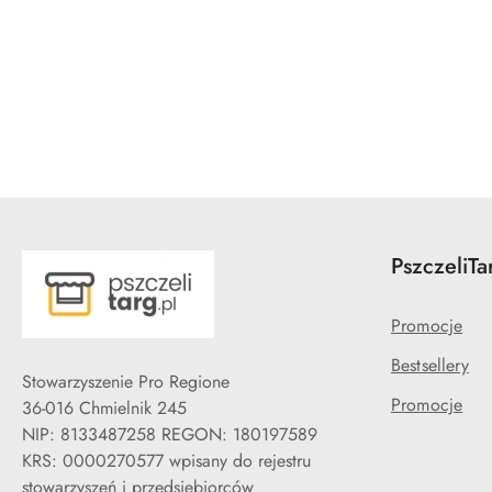
Pomiń karuzelę produktów
PszczeliTa
Promocje
Bestsellery
Stowarzyszenie Pro Regione
Promocje
36-016 Chmielnik 245
NIP: 8133487258 REGON: 180197589
KRS: 0000270577 wpisany do rejestru
stowarzyszeń i przedsiębiorców