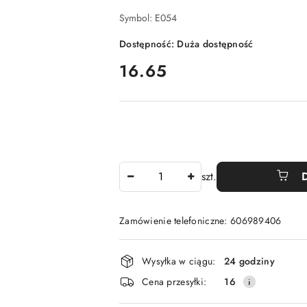
Symbol:
E054
Dostępność:
Duża dostępność
cena:
16.65
Ilość
szt.
Zamówienie telefoniczne: 606989406
Dostępność
Wysyłka w ciągu:
24 godziny
i
Cena przesyłki:
16
dostawa