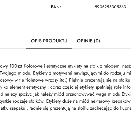
EAN:
5905258305363
OPIS PRODUKTU
OPINIE (0)
wy 100szt Kolorowe i estetyczne etykiety na słoik z miodem, nasza 
 Twojego miodu. Etykiety z motywami nawiązującymi do rodzaju mi
osowy- w tle fioletowe wrzosy itd.) Pięknie prezentują się na słoi
lko element estetyczny , coraz częściej etykiety spełniają rolę info
d należy spożyć jak należy miód przechowywać waga miodu Etyki
szystkie rodzaje słoików. Etykiety duże na miód nektarowy rzepak
kwiatku rzepaku , ładnie się prezentują na słoiku zachęcając do k