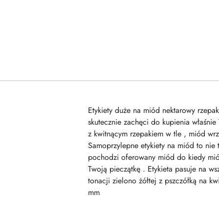
Etykiety duże na miód nektarowy rzepako
skutecznie zachęci do kupienia właśnie
z kwitnącym rzepakiem w tle , miód wrz
Samoprzylepne etykiety na miód to nie ty
pochodzi oferowany miód do kiedy mió
Twoją pieczątkę . Etykieta pasuje na w
tonacji zielono żółtej z pszczółką na 
mm