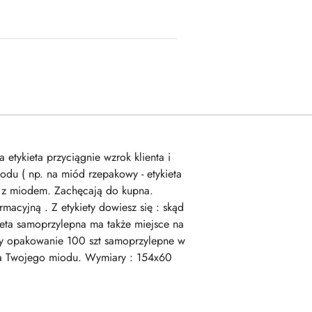
etykieta przyciągnie wzrok klienta i
odu ( np. na miód rzepakowy - etykieta
ku z miodem. Zachęcają do kupna.
rmacyjną . Z etykiety dowiesz się : skąd
eta samoprzylepna ma także miejsce na
owy opakowanie 100 szt samoprzylepne w
upna Twojego miodu. Wymiary : 154x60