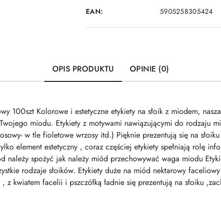
EAN:
5905258305424
OPIS PRODUKTU
OPINIE (0)
wy 100szt Kolorowe i estetyczne etykiety na słoik z miodem, nasza 
 Twojego miodu. Etykiety z motywami nawiązującymi do rodzaju mi
osowy- w tle fioletowe wrzosy itd.) Pięknie prezentują się na słoi
lko element estetyczny , coraz częściej etykiety spełniają rolę info
d należy spożyć jak należy miód przechowywać waga miodu Etyki
szystkie rodzaje słoików. Etykiety duże na miód nektarowy faceli
ej , z kwiatem facelii i pszczółką ładnie się prezentują na słoiku 