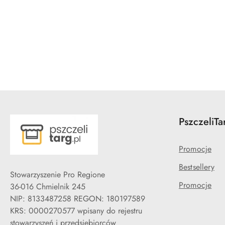
Pomiń karuzelę produktów
PszczeliTa
Promocje
Bestsellery
Stowarzyszenie Pro Regione
Promocje
36-016 Chmielnik 245
NIP: 8133487258 REGON: 180197589
KRS: 0000270577 wpisany do rejestru
stowarzyszeń i przedsiębiorców