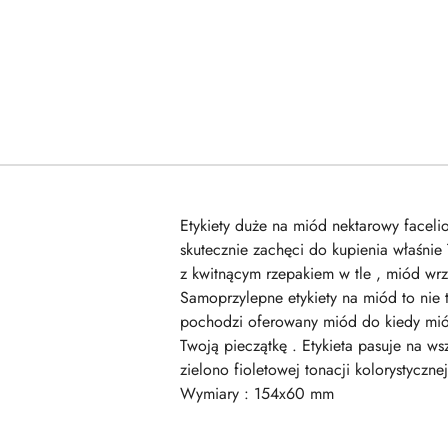
Etykiety duże na miód nektarowy facelio
skutecznie zachęci do kupienia właśnie
z kwitnącym rzepakiem w tle , miód wrz
Samoprzylepne etykiety na miód to nie ty
pochodzi oferowany miód do kiedy mió
Twoją pieczątkę . Etykieta pasuje na w
zielono fioletowej tonacji kolorystyczn
Wymiary : 154x60 mm