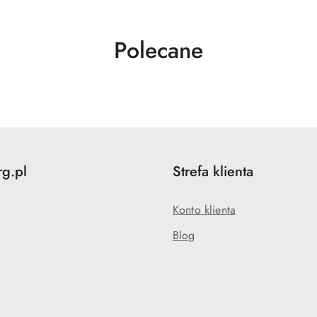
Produkty
Polecane
o
statusie:
rg.pl
Strefa klienta
Konto klienta
Blog