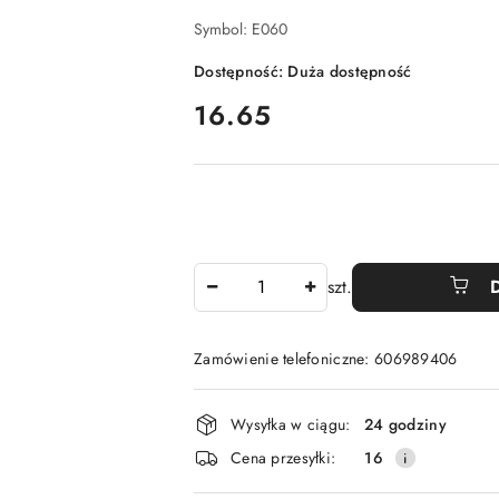
Symbol:
E060
Dostępność:
Duża dostępność
cena:
16.65
Ilość
szt.
Zamówienie telefoniczne: 606989406
Dostępność
Wysyłka w ciągu:
24 godziny
i
Cena przesyłki:
16
dostawa