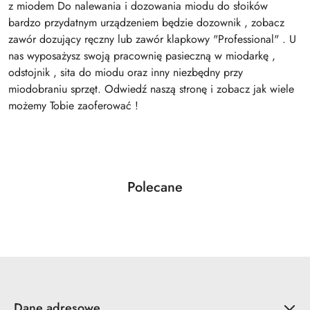
z miodem Do nalewania i dozowania miodu do słoików
bardzo przydatnym urządzeniem będzie dozownik , zobacz
zawór dozujący ręczny lub zawór klapkowy "Professional" . U
nas wyposażysz swoją pracownię pasieczną w miodarkę ,
odstojnik , sita do miodu oraz inny niezbędny przy
miodobraniu sprzęt. Odwiedź naszą stronę i zobacz jak wiele
możemy Tobie zaoferować !
Produkty
Polecane
Pomiń karuzelę produktów
o
statusie:
Dane adresowe