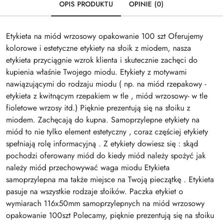
OPIS PRODUKTU
OPINIE (0)
Etykieta na miód wrzosowy opakowanie 100 szt Oferujemy
kolorowe i estetyczne etykiety na słoik z miodem, nasza
etykieta przyciągnie wzrok klienta i skutecznie zachęci do
kupienia właśnie Twojego miodu. Etykiety z motywami
nawiązującymi do rodzaju miodu ( np. na miód rzepakowy -
etykieta z kwitnącym rzepakiem w tle , miód wrzosowy- w tle
fioletowe wrzosy itd.) Pięknie prezentują się na słoiku z
miodem. Zachęcają do kupna. Samoprzylepne etykiety na
miód to nie tylko element estetyczny , coraz częściej etykiety
spełniają rolę informacyjną . Z etykiety dowiesz się : skąd
pochodzi oferowany miód do kiedy miód należy spożyć jak
należy miód przechowywać waga miodu Etykieta
samoprzylepna ma także miejsce na Twoją pieczątkę . Etykieta
pasuje na wszystkie rodzaje słoików. Paczka etykiet o
wymiarach 116x50mm samoprzylepnych na miód wrzosowy
opakowanie 100szt Polecamy, pięknie prezentują się na słoiku