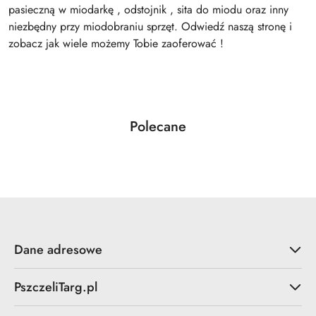
pasieczną w miodarkę , odstojnik , sita do miodu oraz inny
niezbędny przy miodobraniu sprzęt. Odwiedź naszą stronę i
zobacz jak wiele możemy Tobie zaoferować !
Produkty
Polecane
Pomiń karuzelę produktów
o
statusie:
Dane adresowe
PszczeliTarg.pl