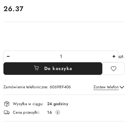
cena:
26.37
Ilość
szt.
Do koszyka
Zamówienie telefoniczne: 606989406
Zostaw telefon
Dostępność
Wysyłka w ciągu:
24 godziny
i
Wyślij
Cena przesyłki:
16
dostawa