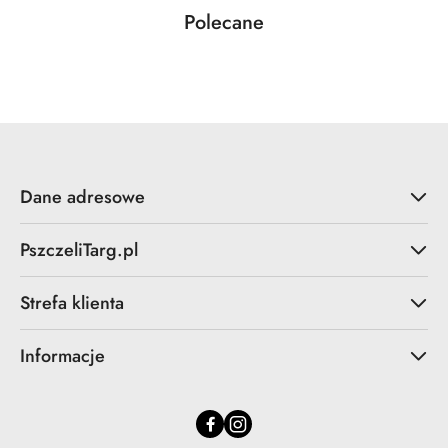
Produkty
Polecane
Pomiń karuzelę produktów
o
statusie:
Dane adresowe
PszczeliTarg.pl
Strefa klienta
Informacje