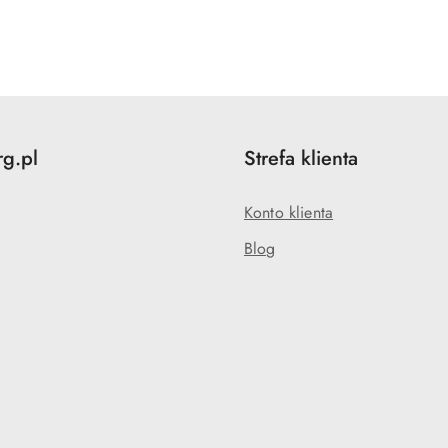
o
statusie:
rg.pl
Strefa klienta
Konto klienta
Blog