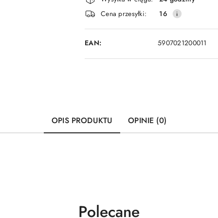
i
Cena przesyłki:
16
dostawa
EAN:
5907021200011
OPIS PRODUKTU
OPINIE (0)
Produkty
Polecane