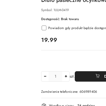
Symbol:
1ULM-0419
Dostępność:
Brak towaru
Powiadom gdy produkt będzie dostępn
cena:
19.99
Ilość
szt.
Zamówienie telefoniczne: 606989406
Dostępność
Wysyłka w ciągu:
24 godziny