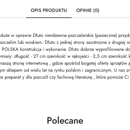
OPIS PRODUKTU
OPINIE (0)
i duże w oprawie Dłuto nierdzewne pszczelarskie (pasieczne) przy
szczelim lub woskiem. Dłuto z jednej strony zaostrzone z drugiej w
 POLSKA konstrukcja i wykonanie. Dłuto dobrze wyprofilowane do
miary: długość - 27 cm szerokość w rękojeści - 2,5 cm szerokość 
aszą stronę internetową , gdzie spośród bogatej oferty sprzętów
ym sklepem od wielu lat na rynku polskim i zagranicznym. U nas zn
ze preparat y dla pszczół czy fachową literaturę , która pomoże Ci
Produkty
Polecane