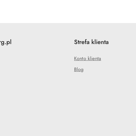
o
statusie:
rg.pl
Strefa klienta
Konto klienta
Blog