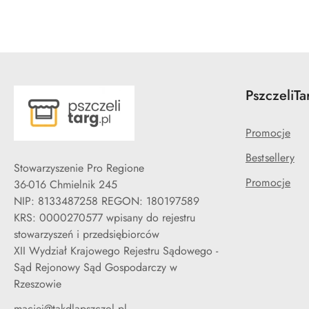
PszczeliTa
Promocje
Bestsellery
Stowarzyszenie Pro Regione
Promocje
36-016 Chmielnik 245
NIP: 8133487258 REGON: 180197589
KRS: 0000270577 wpisany do rejestru
stowarzyszeń i przedsiębiorców
XII Wydział Krajowego Rejestru Sądowego -
Sąd Rejonowy Sąd Gospodarczy w
Rzeszowie
maciej@takdlapszczol.pl