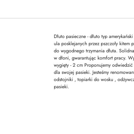
Dłuto pasieczne - dłuto typ amerykańsk
ula posklejanych przez pszczoły kitem p
do wygodnego trzymania dłuta. Solidna
w dłoni, gwarantując komfort pracy. Wy
wygięty - 2 cm Proponujemy odwiedzić n
dla swojej pasieki. Jesteśmy renomowan
odstojniki , topiarki do wosku , odżywc
pasieki.
Pomiń karuzelę produktów