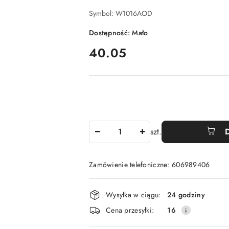
Symbol:
W1016AOD
Dostępność:
Mało
cena:
40.05
Ilość
szt.
Zamówienie telefoniczne: 606989406
Dostępność
Wysyłka w ciągu:
24 godziny
i
Cena przesyłki:
16
dostawa