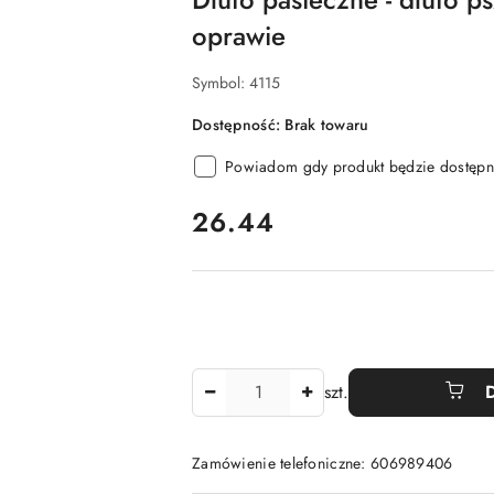
oprawie
Symbol:
4115
Dostępność:
Brak towaru
Powiadom gdy produkt będzie dostępn
cena:
26.44
Ilość
szt.
Zamówienie telefoniczne: 606989406