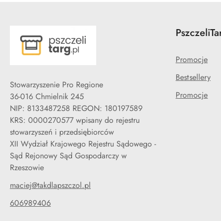
PszczeliTa
Promocje
Bestsellery
Stowarzyszenie Pro Regione
Promocje
36-016 Chmielnik 245
NIP: 8133487258 REGON: 180197589
KRS: 0000270577 wpisany do rejestru
stowarzyszeń i przedsiębiorców
XII Wydział Krajowego Rejestru Sądowego -
Sąd Rejonowy Sąd Gospodarczy w
Rzeszowie
maciej@takdlapszczol.pl
606989406