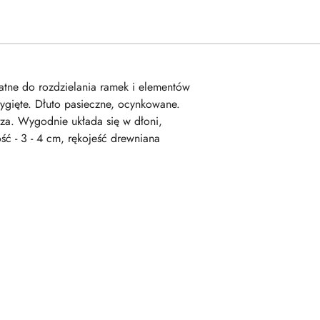
datne do rozdzielania ramek i elementów
wygięte. Dłuto pasieczne, ocynkowane.
rza. Wygodnie układa się w dłoni,
ść - 3 - 4 cm, rękojeść drewniana