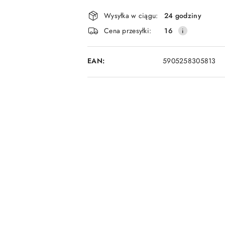
Dostępność
Wysyłka w ciągu:
24 godziny
i
Cena przesyłki:
16
dostawa
EAN:
5905258305813