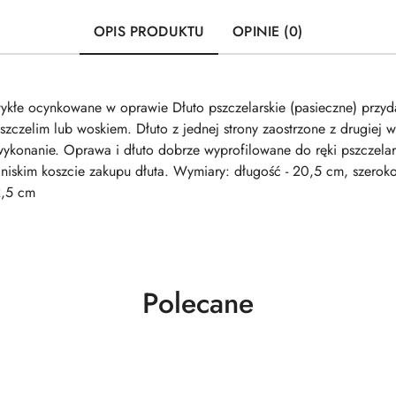
OPIS PRODUKTU
OPINIE (0)
zwykłe ocynkowane w oprawie Dłuto pszczelarskie (pasieczne) przy
szczelim lub woskiem. Dłuto z jednej strony zaostrzone z drugiej 
wykonanie. Oprawa i dłuto dobrze wyprofilowane do ręki pszczela
niskim koszcie zakupu dłuta. Wymiary: długość - 20,5 cm, szeroko
2,5 cm
Produkty
Polecane
o
statusie: