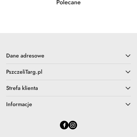
Produkty
Polecane
Pomiń karuzelę produktów
o
statusie:
Dane adresowe
PszczeliTarg.pl
Strefa klienta
Informacje