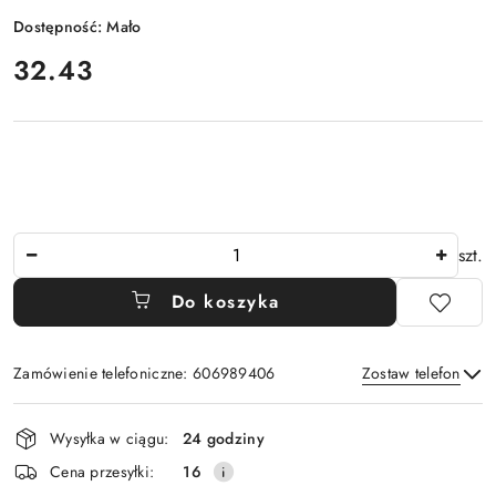
Dostępność:
Mało
cena:
32.43
Ilość
szt.
Do koszyka
Zamówienie telefoniczne: 606989406
Zostaw telefon
Dostępność
Wysyłka w ciągu:
24 godziny
i
Wyślij
Cena przesyłki:
16
dostawa