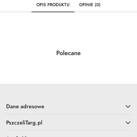
OPIS PRODUKTU
OPINIE (0)
Produkty
Polecane
Pomiń karuzelę produktów
o
statusie:
Dane adresowe
PszczeliTarg.pl