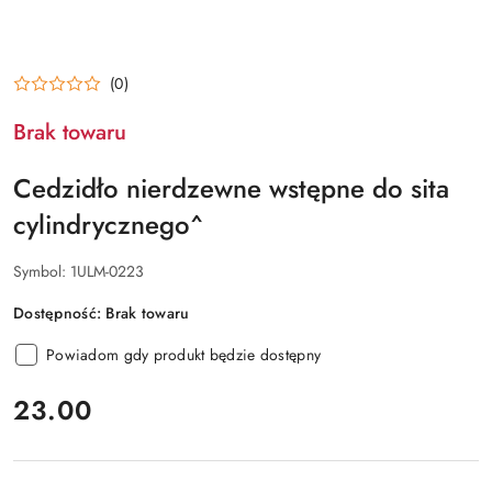
(0)
Brak towaru
Cedzidło nierdzewne wstępne do sita
cylindrycznego^
Symbol:
1ULM-0223
Dostępność:
Brak towaru
Powiadom gdy produkt będzie dostępny
cena:
23.00