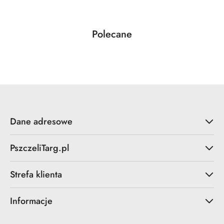
Produkty
Polecane
Pomiń karuzelę produktów
o
statusie:
Dane adresowe
PszczeliTarg.pl
Strefa klienta
Informacje