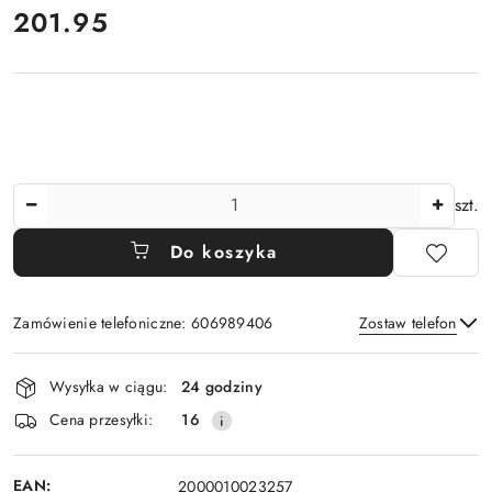
cena:
201.95
Ilość
szt.
Do koszyka
Zamówienie telefoniczne: 606989406
Zostaw telefon
Dostępność
Wysyłka w ciągu:
24 godziny
i
Wyślij
Cena przesyłki:
16
dostawa
EAN:
2000010023257