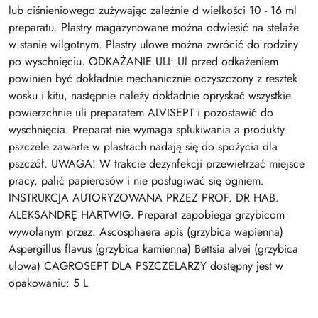
lub ciśnieniowego zużywając zależnie d wielkości 10 - 16 ml
preparatu. Plastry magazynowane można odwiesić na stelaże
w stanie wilgotnym. Plastry ulowe można zwrócić do rodziny
po wyschnięciu. ODKAŻANIE ULI: Ul przed odkażeniem
powinien być dokładnie mechanicznie oczyszczony z resztek
wosku i kitu, następnie należy dokładnie opryskać wszystkie
powierzchnie uli preparatem ALVISEPT i pozostawić do
wyschnięcia. Preparat nie wymaga spłukiwania a produkty
pszczele zawarte w plastrach nadają się do spożycia dla
pszczół. UWAGA! W trakcie dezynfekcji przewietrzać miejsce
pracy, palić papierosów i nie posługiwać się ogniem.
INSTRUKCJA AUTORYZOWANA PRZEZ PROF. DR HAB.
ALEKSANDRĘ HARTWIG. Preparat zapobiega grzybicom
wywołanym przez: Ascosphaera apis (grzybica wapienna)
Aspergillus flavus (grzybica kamienna) Bettsia alvei (grzybica
ulowa) CAGROSEPT DLA PSZCZELARZY dostępny jest w
opakowaniu: 5 L