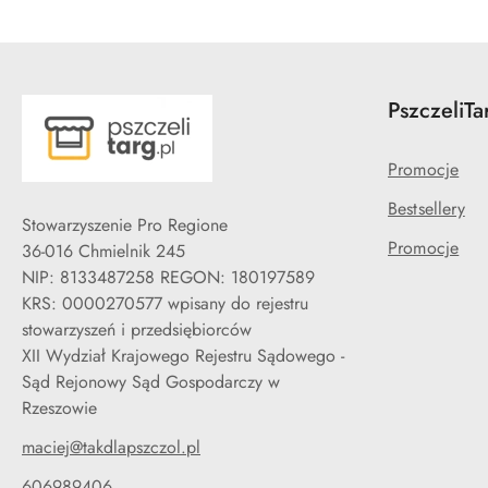
PszczeliTa
Promocje
Bestsellery
Stowarzyszenie Pro Regione
Promocje
36-016 Chmielnik 245
NIP: 8133487258 REGON: 180197589
KRS: 0000270577 wpisany do rejestru
stowarzyszeń i przedsiębiorców
XII Wydział Krajowego Rejestru Sądowego -
Sąd Rejonowy Sąd Gospodarczy w
Rzeszowie
maciej@takdlapszczol.pl
606989406