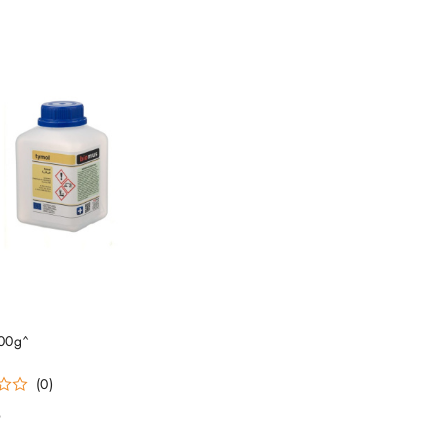
RODUKT NIEDOSTĘPNY
00g^
(0)
9