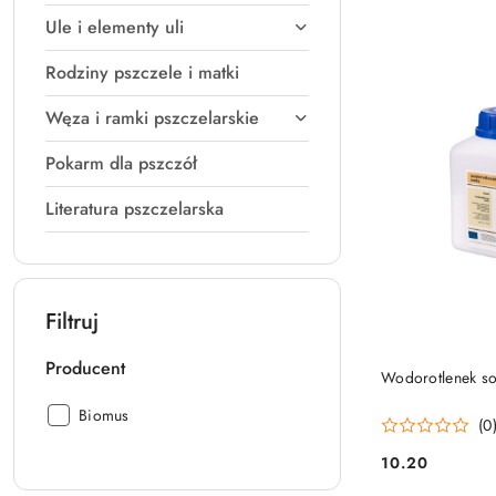
sortowanie:
Ule i elementy uli
Najstarsze.
Rodziny pszczele i matki
Węza i ramki pszczelarskie
Pokarm dla pszczół
Literatura pszczelarska
Filtruj
Producent
DO
Wodorotlenek s
Producent:
Biomus
(0
10.20
Cena: