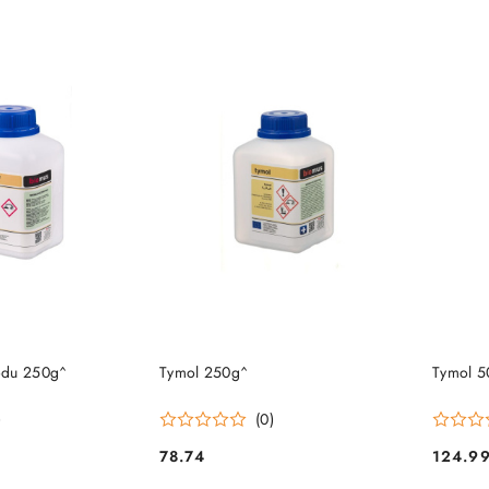
PRODUKT NIEDOSTĘPNY
P
 KOSZYKA
odu 250g^
Tymol 250g^
Tymol 5
)
(0)
78.74
124.9
Cena:
Cena: