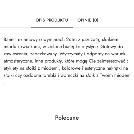
OPIS PRODUKTU
OPINIE (0)
Baner reklamowy o wymiarach 2x1m z pszczołą, słoikiem
miodu i kwiatkami, w zielono-białej kolorystyce. Gotowy do
zawieszenia, zaoczkowany. Wytrzymały i odporny na warunki
atmosferyczne. Inne produkty, które mogą Cię zainteresować :
etykiety na słoiki z miodem , kolorowe i estetyczne nakrętki na
słoiki czy ozdobne torebki i woreczki na słoik z Twoim miodem
.
Produkty
Polecane
Pomiń karuzelę produktów
o
statusie: