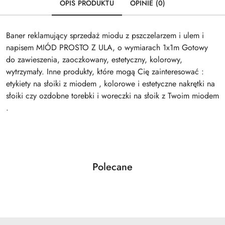
OPIS PRODUKTU
OPINIE (0)
Baner reklamujący sprzedaż miodu z pszczelarzem i ulem i
napisem MIÓD PROSTO Z ULA, o wymiarach 1x1m Gotowy
do zawieszenia, zaoczkowany, estetyczny, kolorowy,
wytrzymały. Inne produkty, które mogą Cię zainteresować :
etykiety na słoiki z miodem , kolorowe i estetyczne nakrętki na
słoiki czy ozdobne torebki i woreczki na słoik z Twoim miodem
.
Produkty
Polecane
Pomiń karuzelę produktów
o
statusie: