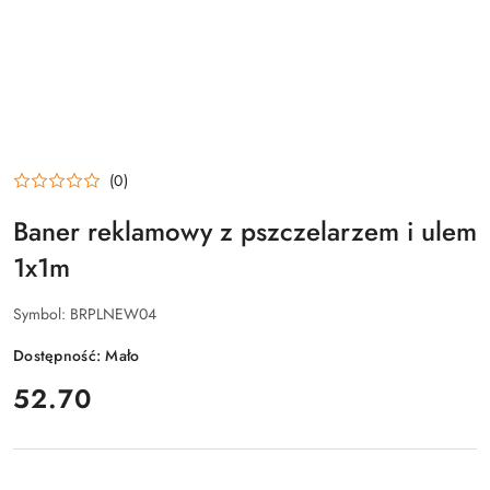
(0)
Baner reklamowy z pszczelarzem i ulem
1x1m
Symbol:
BRPLNEW04
Dostępność:
Mało
cena:
52.70