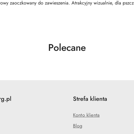
wy zaoczkowany do zawieszenia. Atrakcyjny wizualnie, dla pszcz
Produkty
Polecane
o
statusie:
rg.pl
Strefa klienta
Konto klienta
Blog