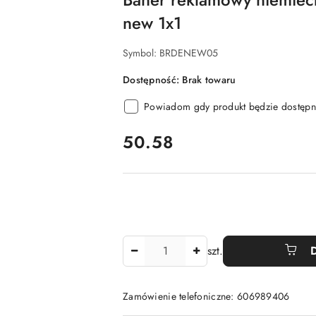
new 1x1
Symbol:
BRDENEW05
Dostępność:
Brak towaru
Powiadom gdy produkt będzie dostępn
cena:
50.58
Ilość
szt.
Zamówienie telefoniczne: 606989406