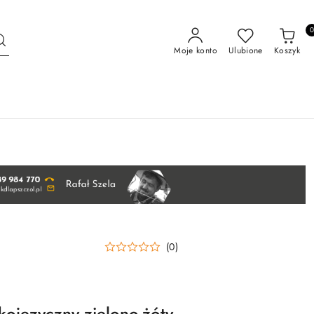
Moje konto
Ulubione
Koszyk
(0)
ojęzyczny zielono-żóty