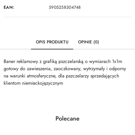
EAN:
5905258304748
OPIS PRODUKTU
OPINIE (0)
Baner reklamowy z grafiką pszczelarską o wymiarach 1x1m
gotowy do zawieszenia, zaoczkowany, wytrzymały i odporny
na warunki atmosferyczne, dla pszczelarzy sprzedających
klientom niemieckojęzycznym
Produkty
Polecane
Pomiń karuzelę produktów
o
statusie: