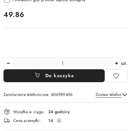
cena:
49.86
Ilość
szt.
Do koszyka
Zamówienie telefoniczne: 606989406
Zostaw telefon
Dostępność
Wysyłka w ciągu:
24 godziny
i
Wyślij
Cena przesyłki:
16
dostawa