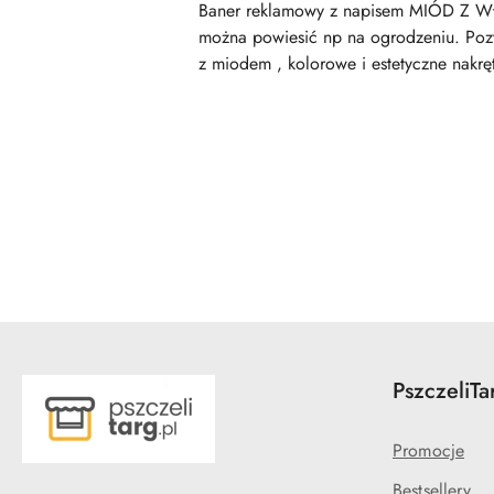
Baner reklamowy z napisem MIÓD Z WŁ
można powiesić np na ogrodzeniu. Pozys
z miodem , kolorowe i estetyczne nakręt
Pomiń karuzelę produktów
PszczeliTa
Promocje
Bestsellery