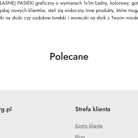
ASNEJ PASIEKI graficzny o wymiarach 1x1m Ładny, kolorowy, got
kaj nowych klientów, stań się widoczny Inne produkty, które mogą 
ki na słoiki czy ozdobne torebki i woreczki na słoik z Twoim miod
Produkty
Polecane
o
statusie:
rg.pl
Strefa klienta
Konto klienta
Blog