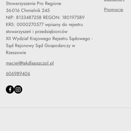
Stowarzyszenie Pro Regione
Promocje
36-016 Chmielnik 245
NIP: 8133487258 REGON: 180197589
KRS: 0000270577 wpisany do rejestru
stowarzyszeń i przedsiębiorców
XII Wydział Krajowego Rejestru Sądowego -
Sąd Rejonowy Sąd Gospodarczy w
Rzeszowie
maciej@takdlapszczol.pl
606989406