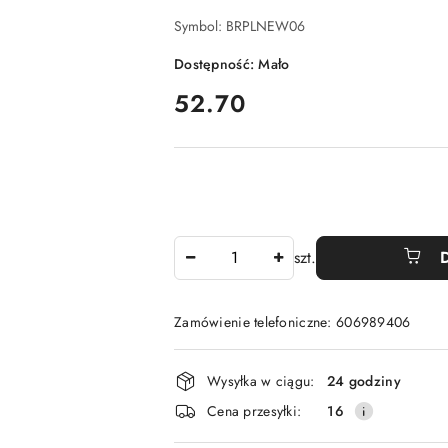
Symbol:
BRPLNEW06
Dostępność:
Mało
cena:
52.70
Ilość
szt.
Zamówienie telefoniczne: 606989406
Dostępność
Wysyłka w ciągu:
24 godziny
i
Cena przesyłki:
16
dostawa