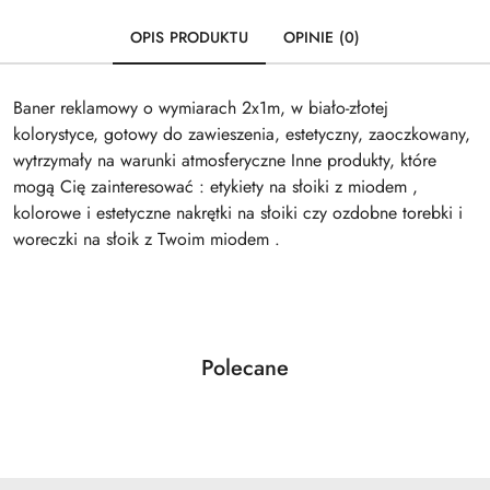
OPIS PRODUKTU
OPINIE (0)
Baner reklamowy o wymiarach 2x1m, w biało-złotej
kolorystyce, gotowy do zawieszenia, estetyczny, zaoczkowany,
wytrzymały na warunki atmosferyczne Inne produkty, które
mogą Cię zainteresować : etykiety na słoiki z miodem ,
kolorowe i estetyczne nakrętki na słoiki czy ozdobne torebki i
woreczki na słoik z Twoim miodem .
Produkty
Polecane
Pomiń karuzelę produktów
o
statusie: