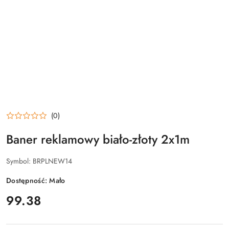
(0)
Baner reklamowy biało-złoty 2x1m
Symbol:
BRPLNEW14
Dostępność:
Mało
cena:
99.38