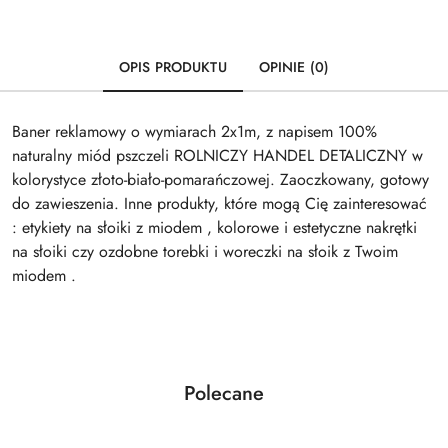
OPIS PRODUKTU
OPINIE (0)
Baner reklamowy o wymiarach 2x1m, z napisem 100%
naturalny miód pszczeli ROLNICZY HANDEL DETALICZNY w
kolorystyce złoto-biało-pomarańczowej. Zaoczkowany, gotowy
do zawieszenia. Inne produkty, które mogą Cię zainteresować
: etykiety na słoiki z miodem , kolorowe i estetyczne nakrętki
na słoiki czy ozdobne torebki i woreczki na słoik z Twoim
miodem .
Produkty
Polecane
Pomiń karuzelę produktów
o
statusie: