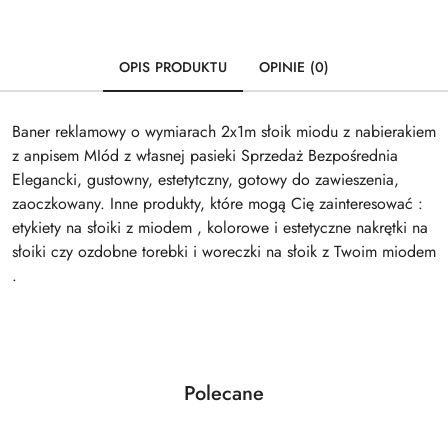
OPIS PRODUKTU
OPINIE (0)
Baner reklamowy o wymiarach 2x1m słoik miodu z nabierakiem
z anpisem MIód z własnej pasieki Sprzedaż Bezpośrednia
Elegancki, gustowny, estetytczny, gotowy do zawieszenia,
zaoczkowany. Inne produkty, które mogą Cię zainteresować :
etykiety na słoiki z miodem , kolorowe i estetyczne nakrętki na
słoiki czy ozdobne torebki i woreczki na słoik z Twoim miodem
.
Produkty
Polecane
Pomiń karuzelę produktów
o
statusie: