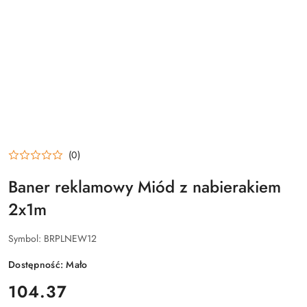
(0)
Baner reklamowy Miód z nabierakiem
2x1m
Symbol:
BRPLNEW12
Dostępność:
Mało
cena:
104.37