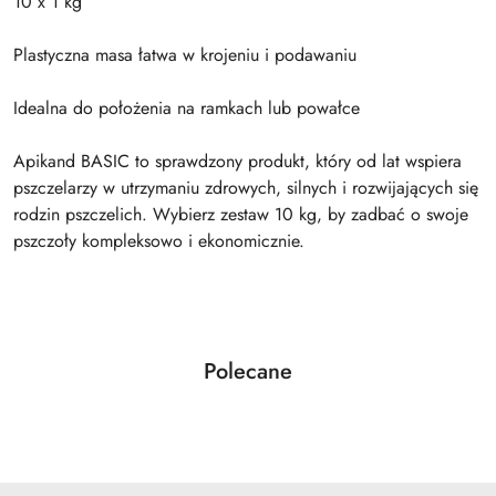
10 x 1 kg
Plastyczna masa łatwa w krojeniu i podawaniu
Idealna do położenia na ramkach lub powałce
Apikand BASIC to sprawdzony produkt, który od lat wspiera
pszczelarzy w utrzymaniu zdrowych, silnych i rozwijających się
rodzin pszczelich. Wybierz zestaw 10 kg, by zadbać o swoje
pszczoły kompleksowo i ekonomicznie.
Produkty
Polecane
Pomiń karuzelę produktów
o
statusie: