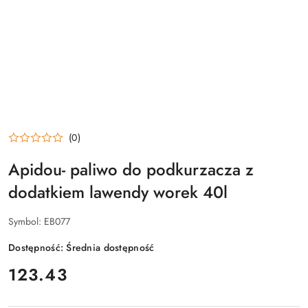
(0)
Apidou- paliwo do podkurzacza z
dodatkiem lawendy worek 40l
Symbol:
EB077
Dostępność:
Średnia dostępność
cena:
123.43