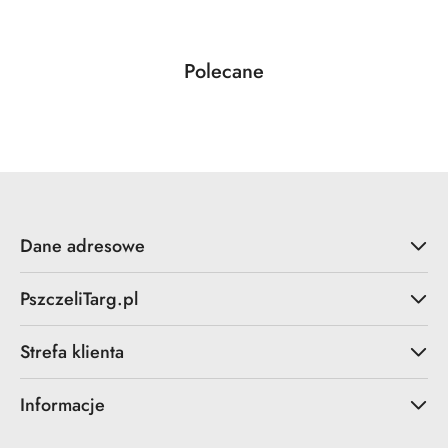
Produkty
Polecane
Pomiń karuzelę produktów
o
statusie:
Dane adresowe
PszczeliTarg.pl
Strefa klienta
Informacje