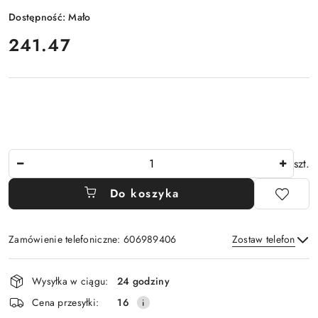
Dostępność:
Mało
cena:
241.47
Ilość
szt.
Do koszyka
Zamówienie telefoniczne: 606989406
Zostaw telefon
Dostępność
Wysyłka w ciągu:
24 godziny
i
Wyślij
Cena przesyłki:
16
dostawa