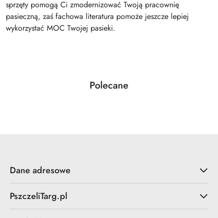
sprzęty pomogą Ci zmodernizować Twoją pracownię
pasieczną, zaś fachowa literatura pomoże jeszcze lepiej
wykorzystać MOC Twojej pasieki.
Produkty
Polecane
Pomiń karuzelę produktów
o
statusie:
Dane adresowe
PszczeliTarg.pl