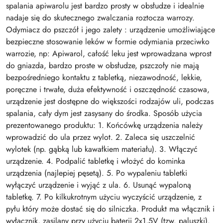
spalania apiwarolu jest bardzo prosty w obsłudze i idealnie
nadaje się do skutecznego zwalczania roztocza warrozy.
Odymiacz do pszczół i jego zalety : urządzenie umożliwiające
bezpieczne stosowanie leków w formie odymiania przeciwko
warrozie, np: Apiwarol, całość leku jest wprowadzana wprost
do gniazda, bardzo proste w obsłudze, pszczoły nie mają
bezpośredniego kontaktu z tabletką, niezawodność, lekkie,
poręczne i trwałe, duża efektywność i oszczędność czasowa,
urządzenie jest dostępne do większości rodzajów uli, podczas
spalania, cały dym jest zasysany do środka. Sposób użycia
prezentowanego produktu: 1. Końcówkę urządzenia należy
wprowadzić do ula przez wylot. 2. Zaleca się uszczelnić
wylotek (np. gąbką lub kawałkiem materiału). 3. Włączyć
urządzenie. 4. Podpalić tabletkę i włożyć do kominka
urządzenia (najlepiej pęsetą). 5. Po wypaleniu tabletki
wyłączyć urządzenie i wyjąć z ula. 6. Usunąć wypaloną
tabletkę. 7. Po kilkukrotnym użyciu wyczyścić urządzenie, z
pyłu który może dostać się do silniczka. Produkt ma włącznik i
wyłącznik, zasilany przy użyciu baterii 2x1,5V (tzw. paluszki).